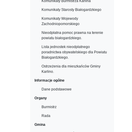
Komunikaty Burmistrza Karlina
Komunikaty Starosty Białogardzkiego
Komunikaty Wojewody
Zachodniopomorskiego
Nieodpłatna pomoc prawna na terenie
powiatu białogardzkiego.
Lista jednostek nieodpłatnego
poradnictwa obywatelskiego dla Powiatu
Białogardzkiego.
Ostrzeżenia dla mieszkańców Gminy
Karlino.
Informacje ogólne
Dane podstawowe
Organy
Burmistrz
Rada
Gmina