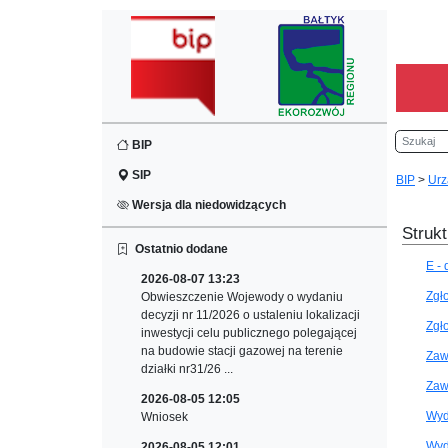
Szukaj
BIP
SIP
BIP
>
Urz
Wersja dla niedowidzących
Strukt
Ostatnio dodane
E -
2026-08-07 13:23
Zgł
Obwieszczenie Wojewody o wydaniu
decyzji nr 11/2026 o ustaleniu lokalizacji
Zgł
inwestycji celu publicznego polegającej
na budowie stacji gazowej na terenie
Zaw
działki nr31/26 ...
Zaw
2026-08-05 12:05
Wyd
Wniosek
Wyd
2026-08-05 12:01