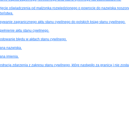
yjęcie oświadczenia od małżonka rozwiedzionego o powrocie do nazwiska noszo
żeństwa.
sywanie zagranicznego aktu stanu cywilnego do polskich ksiąg stanu cywilnego.
pełnienie aktu stanu cywilnego.
ostowanie błędu w aktach stanu cywilnego.
ana nazwiska.
ana imienia.
stracja zdarzenia z zakresu stanu cywilnego, które nastąpiło za granicą i nie zost