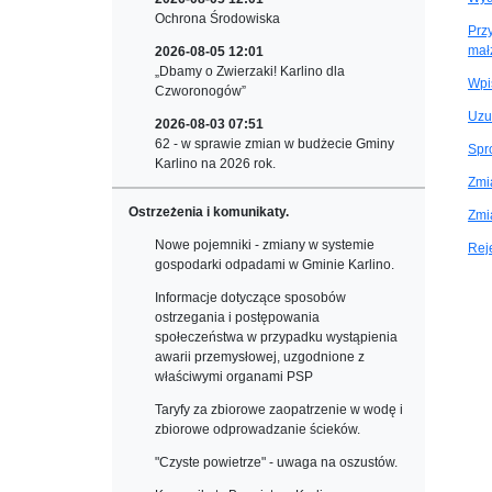
Ochrona Środowiska
Prz
mał
2026-08-05 12:01
„Dbamy o Zwierzaki! Karlino dla
Wpi
Czworonogów”
Uzu
2026-08-03 07:51
62 - w sprawie zmian w budżecie Gminy
Spr
Karlino na 2026 rok.
Zmi
Ostrzeżenia i komunikaty.
Zmi
Nowe pojemniki - zmiany w systemie
Reje
gospodarki odpadami w Gminie Karlino.
Informacje dotyczące sposobów
ostrzegania i postępowania
społeczeństwa w przypadku wystąpienia
awarii przemysłowej, uzgodnione z
właściwymi organami PSP
Taryfy za zbiorowe zaopatrzenie w wodę i
zbiorowe odprowadzanie ścieków.
"Czyste powietrze" - uwaga na oszustów.