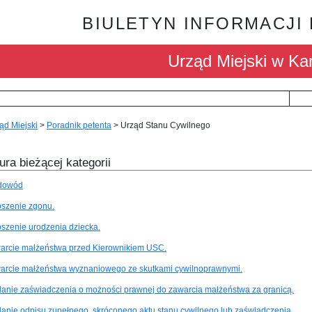
BIULETYN INFORMACJI
Urząd Miejski w Kar
ąd Miejski
>
Poradnik petenta
>
Urząd Stanu Cywilnego
ura bieżącej kategorii
 dowód
oszenie zgonu.
oszenie urodzenia dziecka.
arcie małżeństwa przed Kierownikiem USC.
arcie małżeństwa wyznaniowego ze skutkami cywilnoprawnymi.
anie zaświadczenia o możności prawnej do zawarcia małżeństwa za granicą.
anie odpisu zupełnego, skróconego aktu stanu cywilnego lub zaświadczenia.