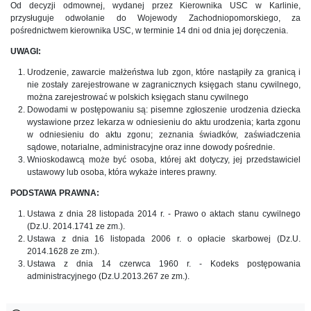
Od decyzji odmownej, wydanej przez Kierownika USC w Karlinie,
przysługuje odwołanie do Wojewody Zachodniopomorskiego, za
pośrednictwem kierownika USC, w terminie 14 dni od dnia jej doręczenia.
UWAGI:
Urodzenie, zawarcie małżeństwa lub zgon, które nastąpiły za granicą i
nie zostały zarejestrowane w zagranicznych księgach stanu cywilnego,
można zarejestrować w polskich księgach stanu cywilnego
Dowodami w postępowaniu są: pisemne zgłoszenie urodzenia dziecka
wystawione przez lekarza w odniesieniu do aktu urodzenia; karta zgonu
w odniesieniu do aktu zgonu; zeznania świadków, zaświadczenia
sądowe, notarialne, administracyjne oraz inne dowody pośrednie.
Wnioskodawcą może być osoba, której akt dotyczy, jej przedstawiciel
ustawowy lub osoba, która wykaże interes prawny.
PODSTAWA PRAWNA:
Ustawa z dnia 28 listopada 2014 r. - Prawo o aktach stanu cywilnego
(Dz.U. 2014.1741 ze zm.).
Ustawa z dnia 16 listopada 2006 r. o opłacie skarbowej (Dz.U.
2014.1628 ze zm.).
Ustawa z dnia 14 czerwca 1960 r. - Kodeks postępowania
administracyjnego (Dz.U.2013.267 ze zm.).