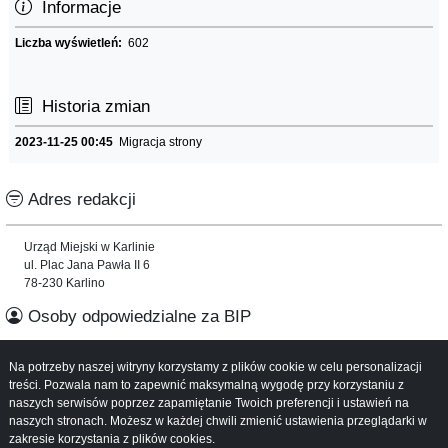
Informacje
Liczba wyświetleń:
602
Historia zmian
2023-11-25 00:45
Migracja strony
Adres redakcji
Urząd Miejski w Karlinie
ul. Plac Jana Pawła II 6
78-230 Karlino
Osoby odpowiedzialne za BIP
Informacje o serwisie
Na potrzeby naszej witryny korzystamy z plików cookie w celu personalizacji
treści. Pozwala nam to zapewnić maksymalną wygodę przy korzystaniu z
naszych serwisów poprzez zapamiętanie Twoich preferencji i ustawień na
Mapa serwisu
naszych stronach. Możesz w każdej chwili zmienić ustawienia przeglądarki w
Instrukcja obsługi
zakresie korzystania z plików cookies.