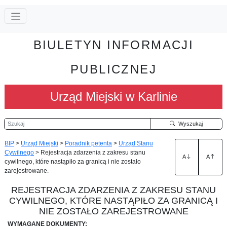
BIULETYN INFORMACJI
PUBLICZNEJ
Urząd Miejski w Karlinie
Szukaj
Wyszukaj
BIP
>
Urząd Miejski
>
Poradnik petenta
>
Urząd Stanu
Cywilnego
>
Rejestracja zdarzenia z zakresu stanu
A
A
cywilnego, które nastąpiło za granicą i nie zostało
zarejestrowane.
REJESTRACJA ZDARZENIA Z ZAKRESU STANU
CYWILNEGO, KTÓRE NASTĄPIŁO ZA GRANICĄ I
NIE ZOSTAŁO ZAREJESTROWANE
WYMAGANE DOKUMENTY: