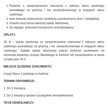
Podanie o zarejestrowanie zdarzenia z zakresu stanu cywilnego
powstałego za granicą i nie zarejestrowanego w księgach stanu
cywilnego.
Inne dowody (dokumenty i protokoły przesłuchania stron i świadków).
Dowód uiszczenia należnej opłaty skarbowej.
Do wglądu: dokument tożsamości wnioskodawcy.
OPŁATY:
39 zł – opłata skarbowa za zarejestrowanie zdarzenia z zakresu stanu
cywilnego powstałego za granicą i nie zarejestrowanego w księgach stanu
cywilnego. Zapłaty opłaty skarbowej należy dokonać przelewem na
rachunek bankowy Urzędu Miejskiego w Karlinie lub bezpośrednio w kasie
Urzędu pok. Nr 5.
MIEJSCE ZŁOŻENIA DOKUMENTU:
Urząd Stanu Cywilnego w Karlinie.
TERMIN ODPOWIEDZI:
1. Do 1 miesiąca.
2. Do 2 miesięcy sprawy szczególnie skomplikowane.
TRYB ODWOŁAWCZY: