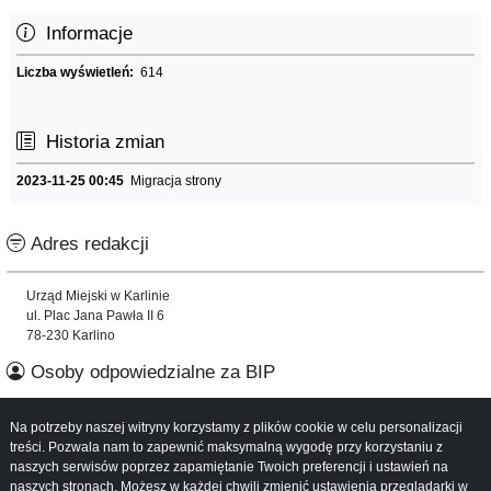
Informacje
Liczba wyświetleń:
614
Historia zmian
2023-11-25 00:45
Migracja strony
Adres redakcji
Urząd Miejski w Karlinie
ul. Plac Jana Pawła II 6
78-230 Karlino
Osoby odpowiedzialne za BIP
Informacje o serwisie
Na potrzeby naszej witryny korzystamy z plików cookie w celu personalizacji
treści. Pozwala nam to zapewnić maksymalną wygodę przy korzystaniu z
naszych serwisów poprzez zapamiętanie Twoich preferencji i ustawień na
Mapa serwisu
naszych stronach. Możesz w każdej chwili zmienić ustawienia przeglądarki w