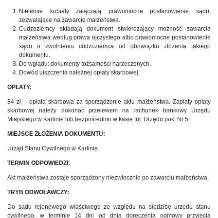
Nieletnie kobiety załączają prawomocne postanowienie sądu,
zezwalające na zawarcie małżeństwa.
Cudzoziemcy składają dokument stwierdzający możność zawarcia
małżeństwa według prawa ojczystego albo prawomocne postanowienie
sądu o zwolnieniu cudzoziemca od obowiązku złożenia takiego
dokumentu.
Do wglądu: dokumenty tożsamości narzeczonych.
Dowód uiszczenia należnej opłaty skarbowej.
OPŁATY:
84 zł – opłata skarbowa za sporządzenie aktu małżeństwa. Zapłaty opłaty
skarbowej należy dokonać przelewem na rachunek bankowy Urzędu
Miejskiego w Karlinie lub bezpośrednio w kasie tut. Urzędu pok. Nr 5.
MIEJSCE ZŁOŻENIA DOKUMENTU:
Urząd Stanu Cywilnego w Karlinie.
TERMIN ODPOWIEDZI:
Akt małżeństwa zostaje sporządzony niezwłocznie po zawarciu małżeństwa.
TRYB ODWOŁAWCZY:
Do sądu rejonowego właściwego ze względu na siedzibę urzędu stanu
cywilnego, w terminie 14 dni od dnia doręczenia odmowy przyjęcia