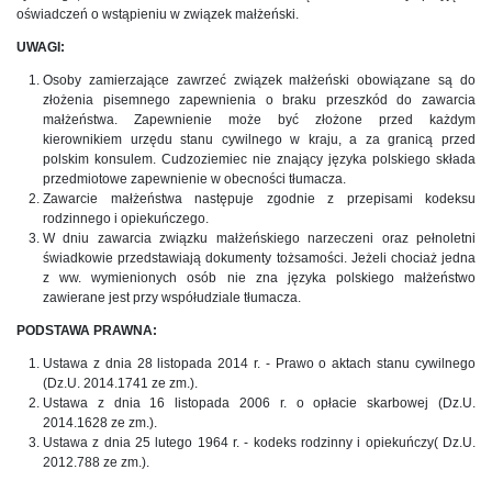
oświadczeń o wstąpieniu w związek małżeński.
UWAGI:
Osoby zamierzające zawrzeć związek małżeński obowiązane są do
złożenia pisemnego zapewnienia o braku przeszkód do zawarcia
małżeństwa. Zapewnienie może być złożone przed każdym
kierownikiem urzędu stanu cywilnego w kraju, a za granicą przed
polskim konsulem. Cudzoziemiec nie znający języka polskiego składa
przedmiotowe zapewnienie w obecności tłumacza.
Zawarcie małżeństwa następuje zgodnie z przepisami kodeksu
rodzinnego i opiekuńczego.
W dniu zawarcia związku małżeńskiego narzeczeni oraz pełnoletni
świadkowie przedstawiają dokumenty tożsamości. Jeżeli chociaż jedna
z ww. wymienionych osób nie zna języka polskiego małżeństwo
zawierane jest przy współudziale tłumacza.
PODSTAWA PRAWNA:
Ustawa z dnia 28 listopada 2014 r. - Prawo o aktach stanu cywilnego
(Dz.U. 2014.1741 ze zm.).
Ustawa z dnia 16 listopada 2006 r. o opłacie skarbowej (Dz.U.
2014.1628 ze zm.).
Ustawa z dnia 25 lutego 1964 r. - kodeks rodzinny i opiekuńczy( Dz.U.
2012.788 ze zm.).