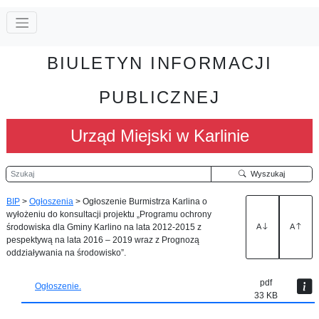
BIULETYN INFORMACJI
PUBLICZNEJ
Urząd Miejski w Karlinie
Szukaj
Wyszukaj
BIP
>
Ogłoszenia
>
Ogłoszenie Burmistrza Karlina o
wyłożeniu do konsultacji projektu „Programu ochrony
środowiska dla Gminy Karlino na lata 2012-2015 z
A
A
pespektywą na lata 2016 – 2019 wraz z Prognozą
oddziaływania na środowisko”.
pdf
Ogłoszenie.
33 KB