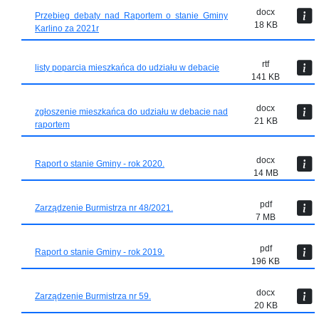
docx
Przebieg debaty nad Raportem o stanie Gminy
18 KB
Karlino za 2021r
rtf
listy poparcia mieszkańca do udziału w debacie
141 KB
docx
zgłoszenie mieszkańca do udziału w debacie nad
21 KB
raportem
docx
Raport o stanie Gminy - rok 2020.
14 MB
pdf
Zarządzenie Burmistrza nr 48/2021.
7 MB
pdf
Raport o stanie Gminy - rok 2019.
196 KB
docx
Zarządzenie Burmistrza nr 59.
20 KB