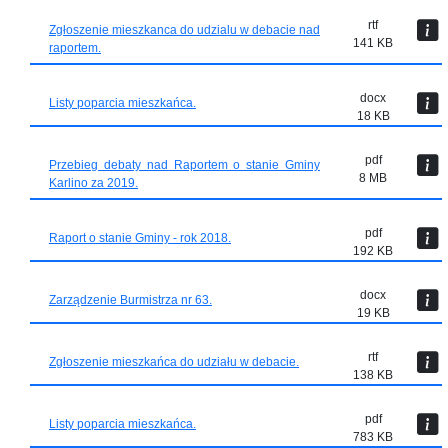
rtf
Zgłoszenie mieszkanca do udzialu w debacie nad
141 KB
raportem.
docx
Listy poparcia mieszkańca.
18 KB
pdf
Przebieg debaty nad Raportem o stanie Gminy
8 MB
Karlino za 2019.
pdf
Raport o stanie Gminy - rok 2018.
192 KB
docx
Zarządzenie Burmistrza nr 63.
19 KB
rtf
Zgłoszenie mieszkańca do udziału w debacie.
138 KB
pdf
Listy poparcia mieszkańca.
783 KB