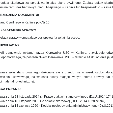
 opłata skarbowa za sprostowanie aktu stanu cywilnego. Zapłaty opłaty skar
em na rachunek bankowy Urzędu Miejskiego w Karlinie lub bezpośrednio w kasie U
E ZŁOŻENIA DOKUMENTU:
anu Cywilnego w Karlinie pok.Nr 10.
 ZAŁATWIENIA SPRAWY:
esiąca sprawy wymagające postępowania wyjaśniającego.
ODWOŁAWCZY:
zji odmownej, wydanej przez Kierownika USC w Karlinie, przysługuje od
opomorskiego, za pośrednictwem kierownika USC, w terminie 14 dni od dnia jej d
wanie aktu stanu cywilnego dokonuje się z urzędu, na wniosek osoby, której 
awiciela ustawowego, na wniosek osoby mającej w tym interes prawny lub pr
i materialno-technicznej.
AWA PRAWNA:
awa z dnia 28 listopada 2014 r. - Prawo o aktach stanu cywilnego (Dz.U. 2014.1741
awa z dnia 16 listopada 2006 r. o opłacie skarbowej (Dz.U. 2014.1628 ze zm.).
awa z dnia 14 czerwca 1960 r. Kodeks postępowania administracyjnego (Dz.U.2013