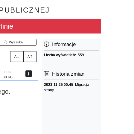
 PUBLICZNEJ
linie
Wyszukaj
Informacje
Liczba wyświetleń:
559
A
A
doc
Historia zmian
38 KB
2023-11-25 00:45
Migracja
ego.
strony