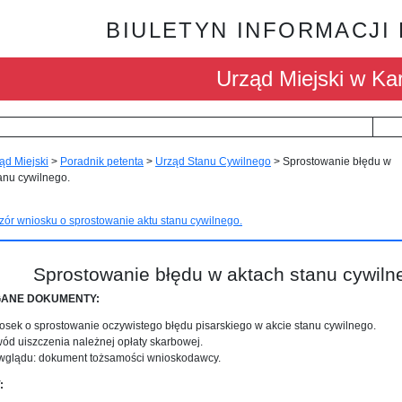
BIULETYN INFORMACJI
Urząd Miejski w Kar
ąd Miejski
>
Poradnik petenta
>
Urząd Stanu Cywilnego
>
Sprostowanie błędu w
anu cywilnego.
ór wniosku o sprostowanie aktu stanu cywilnego.
Sprostowanie błędu w aktach stanu cywiln
ANE DOKUMENTY:
osek o sprostowanie oczywistego błędu pisarskiego w akcie stanu cywilnego.
ód uiszczenia należnej opłaty skarbowej.
wglądu: dokument tożsamości wnioskodawcy.
: