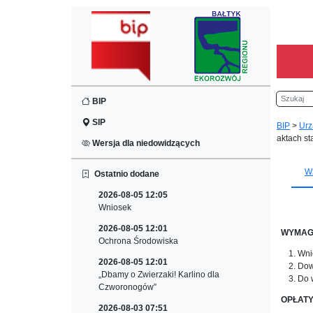
Szukaj
BIP
SIP
BIP
>
Urz
aktach st
Wersja dla niedowidzących
Wz
Ostatnio dodane
2026-08-05 12:05
Wniosek
2026-08-05 12:01
WYMAG
Ochrona Środowiska
Wni
2026-08-05 12:01
Dow
„Dbamy o Zwierzaki! Karlino dla
Do 
Czworonogów”
OPŁATY
2026-08-03 07:51