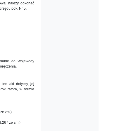
bowej należy dokonać
rzędu pok. Nr 5.
wołanie do Wojewody
oręczenia.
ten akt dotyczy, jej
okuratora, w formie
ze zm.).
.267 ze zm.).