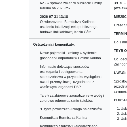
62 - w sprawie zmian w budżecie Gminy
39 zł –
Karlino na 2026 rok.
przelew
2026-07-31 13:18
MIEJSC
Obwieszczenie Burmistrza Karlina o
Urząd St
ustaleniu lokalizacji celu publicznego -
budowa linii kablowej Kozia Góra
TERMIN
Do 1 mi
Ostrzeżenia i komunikaty.
TRYB 
Nowe pojemniki - zmiany w systemie
gospodarki odpadami w Gminie Karlino.
Od decy
Zachodni
Informacje dotyczące sposobów
ostrzegania i postępowania
UWAGI:
społeczeństwa w przypadku wystąpienia
Sprosto
awarii przemysłowej, uzgodnione z
przedst
właściwymi organami PSP
czynnośc
Taryfy za zbiorowe zaopatrzenie w wodę i
PODST
zbiorowe odprowadzanie ścieków.
Ust
"Czyste powietrze" - uwaga na oszustów.
Ust
Komunikaty Burmistrza Karlina
Ust
Komunikaty Starosty Białogardzkiego