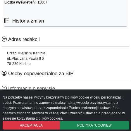
Liczba wyświetleń:
11667
Historia zmian
Adres redakcji
Urząd Miejski w Karlinie
ul. Plac Jana Pawła II 6
78-230 Karlino
Osoby odpowiedzialne za BIP
Informacje o serwisie
Na potrzeby naszej witryny korzystamy z plików cookie w celu personalizacji
Mapa serwisu
treści. Pozwala nam to zapewnić maksymalną wygodę przy korzystaniu z
Instrukcja obsługi
naszych serwisów poprzez zapamiętanie Twoich preferencji i ustawień na
naszych stronach. Możesz w każdej chwili zmienić ustawienia przeglądarki w
zakresie korzystania z plików cookies.
AKCEPTACJA
POLTYKA "COOKIES"