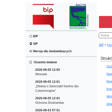
Szukaj
BIP
SIP
BIP
>
Urz
Wersja dla niedowidzących
Strukt
Ostatnio dodane
Zac
2026-08-05 12:05
Naj
Wniosek
Reg
2026-08-05 12:01
„Dbamy o Zwierzaki! Karlino dla
Kon
Czworonogów”
Woj
2026-08-05 12:01
Ochrona Środowiska
Izb
2026-08-03 07:51