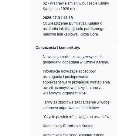
62 - w sprawie zmian w budżecie Gminy
Karlino na 2026 rok.
2026-07-31 13:18
Obwieszczenie Burmistrza Karlina o
ustaleniu lokalizacji celu publicznego -
budowa linii kablowej Kozia Góra
Ostrzeżenia i komunikaty.
Nowe pojemniki - zmiany w systemie
gospodarki odpadami w Gminie Karlino.
Informacje dotyczące sposobów
ostrzegania i postępowania
społeczeństwa w przypadku wystąpienia
awarii przemysłowej, uzgodnione z
właściwymi organami PSP
Taryfy za zbiorowe zaopatrzenie w wodę i
zbiorowe odprowadzanie ścieków.
"Czyste powietrze" - uwaga na oszustów.
Komunikaty Burmistrza Karlina
Komunikaty Starosty Białogardzkiego