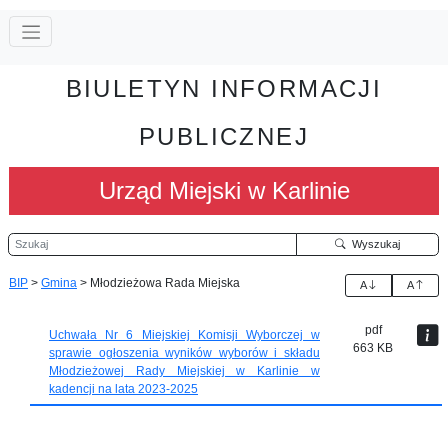
BIULETYN INFORMACJI
PUBLICZNEJ
Urząd Miejski w Karlinie
Szukaj
Wyszukaj
BIP
>
Gmina
>
Młodzieżowa Rada Miejska
A
A
pdf
Uchwała Nr 6 Miejskiej Komisji Wyborczej w
663 KB
sprawie ogłoszenia wyników wyborów i składu
Młodzieżowej Rady Miejskiej w Karlinie w
kadencji na lata 2023-2025