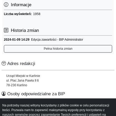
Informacje
Liczba wyświetleń:
1958
Historia zmian
2024-01-09 14:29
Edycja zawartości - BIP Administrator
Pełna historia zmian
Adres redakcji
Urząd Miejski w Karlinie
ul. Plac Jana Pawła II 6
78-230 Karlino
Osoby odpowiedzialne za BIP
Na potrzeby naszej witryny korzystamy z plików cookie w celu personalizacji
Informacje o serwisie
treści. Pozwala nam to zapewnić maksymalną wygodę przy korzystaniu z
naszych serwisów poprzez zapamiętanie Twoich preferencji i ustawień na