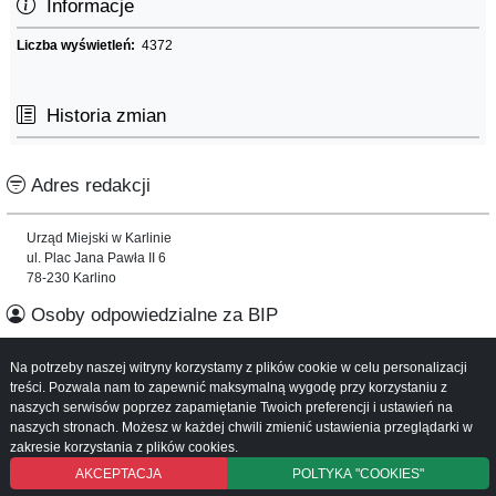
Informacje
Liczba wyświetleń:
4372
Historia zmian
Adres redakcji
Urząd Miejski w Karlinie
ul. Plac Jana Pawła II 6
78-230 Karlino
Osoby odpowiedzialne za BIP
Na potrzeby naszej witryny korzystamy z plików cookie w celu personalizacji
Informacje o serwisie
treści. Pozwala nam to zapewnić maksymalną wygodę przy korzystaniu z
naszych serwisów poprzez zapamiętanie Twoich preferencji i ustawień na
Mapa serwisu
naszych stronach. Możesz w każdej chwili zmienić ustawienia przeglądarki w
Instrukcja obsługi
zakresie korzystania z plików cookies.
AKCEPTACJA
POLTYKA "COOKIES"