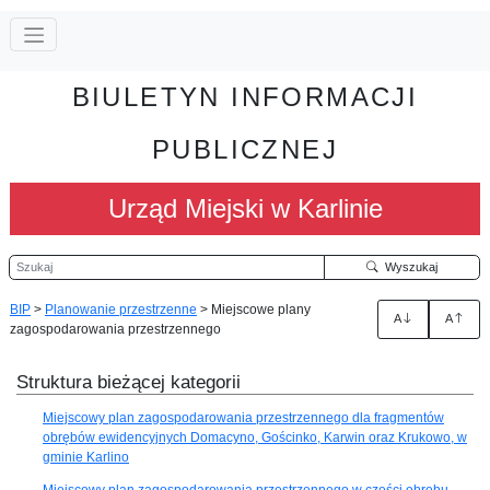
BIULETYN INFORMACJI
PUBLICZNEJ
Urząd Miejski w Karlinie
Szukaj
Wyszukaj
BIP
>
Planowanie przestrzenne
>
Miejscowe plany
A
A
zagospodarowania przestrzennego
Struktura bieżącej kategorii
Miejscowy plan zagospodarowania przestrzennego dla fragmentów
obrębów ewidencyjnych Domacyno, Gościnko, Karwin oraz Krukowo, w
gminie Karlino
Miejscowy plan zagospodarowania przestrzennego w części obrębu