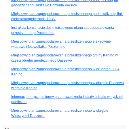
geodezyjnego Daszewo Uchwała V/43/24
Miejscowy plan zagospodarowania przestrzennego pod lokalizację linii
elektroenergetycznej 110 kV
Instrukcja konsultacje dot. miejscowego planu zagospodarowania
przestrzennego Poczernino
Miejscowy plan zagospodarowania przestrzennego elektrownie
wiatrowe i fotowoltaika Poczernino
Miejscowy plan zagospodarowania przestrzennego gminy Karlino w
części obrębu geodezyjnego Daszewo
Miejscowy plan zagospodarowania przestrzennego w cz. obrębu 004
Karlino
Miejscowy plan zagospodarowania przestrzennego w obrębie Daszewo
w gminie Karlino
Informacje dotyczące formy przeprowadzenia i zasdy udziału w dyskusji
publicznej
Miejscowy plan zagospodarowania przestrzennego w obrębie
Wietszyno i Daszewo