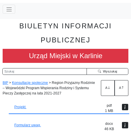
BIULETYN INFORMACJI
PUBLICZNEJ
Urząd Miejski w Karlinie
Szukaj
Wyszukaj
BIP
>
Konsultacje społeczne
>
Region Przyjazny Rodzinie
– Wojewódzki Program Wspierania Rodziny i Systemu
A
A
Pieczy Zastępczej na lata 2021-2027
pdf
Projekt.
1 MB
docx
Formularz uwag.
46 KB