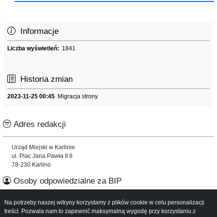
Informacje
Liczba wyświetleń:
1841
Historia zmian
2023-11-25 00:45
Migracja strony
Adres redakcji
Urząd Miejski w Karlinie
ul. Plac Jana Pawła II 6
78-230 Karlino
Osoby odpowiedzialne za BIP
Na potrzeby naszej witryny korzystamy z plików cookie w celu personalizacji
Informacje o serwisie
treści. Pozwala nam to zapewnić maksymalną wygodę przy korzystaniu z