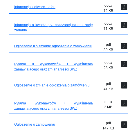
docx
Informacja z otwarcia ofert
72 KB
docx
Informacja o kwocie przeznaczonej na realizację
71 KB
zadania
pdf
Ogłoszenie II o zmianie ogłoszenia o zamówieniu
39 KB
docx
Pytania II wykonawców i wyjaśnienia
28 KB
zamawiającego oraz zmiana treści SWZ
pdf
Ogłoszenie o zmianie ogłoszenia o zamówieniu
41 KB
docx
Pytania wykonawców i wyjaśnienia
2 MB
zamawiającego oraz zmiana treści SWZ
pdf
Ogłoszenie o zamówieniu
147 KB