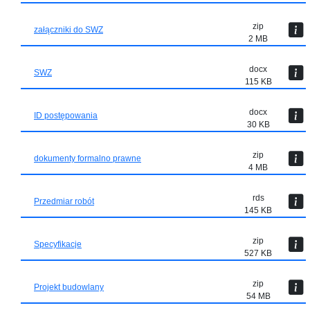
zip
załączniki do SWZ
2 MB
docx
SWZ
115 KB
docx
ID postępowania
30 KB
zip
dokumenty formalno prawne
4 MB
rds
Przedmiar robót
145 KB
zip
Specyfikacje
527 KB
zip
Projekt budowlany
54 MB