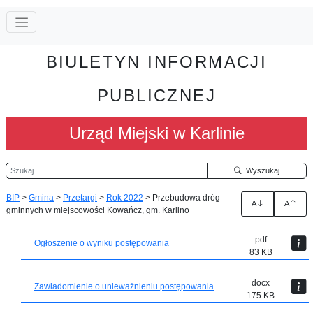
BIULETYN INFORMACJI
PUBLICZNEJ
Urząd Miejski w Karlinie
Szukaj
Wyszukaj
BIP
>
Gmina
>
Przetargi
>
Rok 2022
>
Przebudowa dróg
A
A
gminnych w miejscowości Kowańcz, gm. Karlino
pdf
Ogłoszenie o wyniku postępowania
83 KB
docx
Zawiadomienie o unieważnieniu postępowania
175 KB