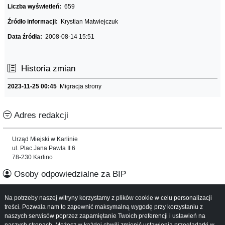
Liczba wyświetleń:
659
Źródło informacji:
Krystian Matwiejczuk
Data źródła:
2008-08-14 15:51
Historia zmian
2023-11-25 00:45
Migracja strony
Adres redakcji
Urząd Miejski w Karlinie
ul. Plac Jana Pawła II 6
78-230 Karlino
Osoby odpowiedzialne za BIP
Na potrzeby naszej witryny korzystamy z plików cookie w celu personalizacji
Informacje o serwisie
treści. Pozwala nam to zapewnić maksymalną wygodę przy korzystaniu z
naszych serwisów poprzez zapamiętanie Twoich preferencji i ustawień na
Mapa serwisu