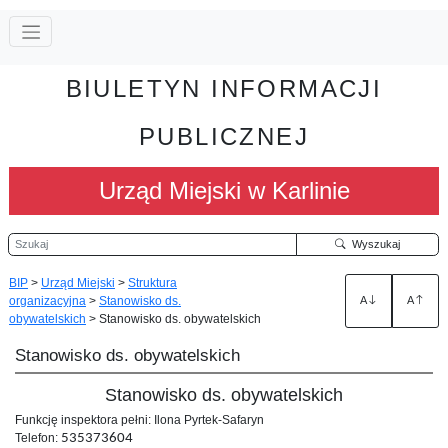
BIULETYN INFORMACJI
PUBLICZNEJ
Urząd Miejski w Karlinie
Szukaj
Wyszukaj
BIP
>
Urząd Miejski
>
Struktura
organizacyjna
>
Stanowisko ds.
A
A
obywatelskich
>
Stanowisko ds. obywatelskich
Stanowisko ds. obywatelskich
Stanowisko ds. obywatelskich
Funkcję inspektora pełni: Ilona Pyrtek-Safaryn
Telefon:
535373604