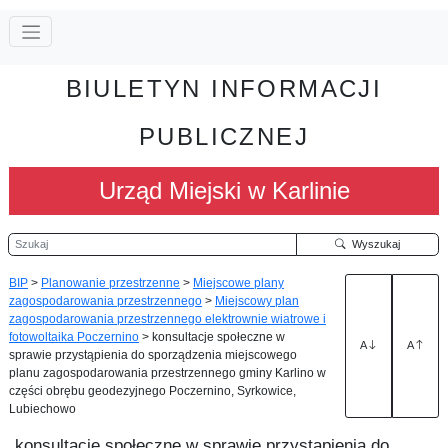
BIULETYN INFORMACJI
PUBLICZNEJ
Urząd Miejski w Karlinie
Szukaj
Wyszukaj
BIP
>
Planowanie przestrzenne
>
Miejscowe plany
zagospodarowania przestrzennego
>
Miejscowy plan
zagospodarowania przestrzennego elektrownie wiatrowe i
fotowoltaika Poczernino
>
konsultacje społeczne w
A
A
sprawie przystąpienia do sporządzenia miejscowego
planu zagospodarowania przestrzennego gminy Karlino w
części obrębu geodezyjnego Poczernino, Syrkowice,
Lubiechowo
konsultacje społeczne w sprawie przystąpienia do