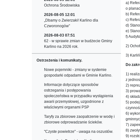
a) Refer
Ochrona Środowiska
o planac
b) Refe
2026-08-05 12:01
c) Refer
„Dbamy o Zwierzaki! Karlino dla
d) Stano
Czworonogów”
e) Stan
2026-08-03 07:51
f) Audyt
62 - w sprawie zmian w budżecie Gminy
2) Ochot
Karlino na 2026 rok.
3) Karli
Ostrzeżenia i komunikaty.
Do zakr
Nowe pojemniki - zmiany w systemie
1) reali
gospodarki odpadami w Gminie Karlino.
z jednos
Informacje dotyczące sposobów
2) repr
ostrzegania i postępowania
3) prow
społeczeństwa w przypadku wystąpienia
4) skła
awarii przemysłowej, uzgodnione z
5) pode
właściwymi organami PSP
czynnoś
6) wyko
Taryfy za zbiorowe zaopatrzenie w wodę i
gminnyc
zbiorowe odprowadzanie ścieków.
7) zape
8) zwoły
"Czyste powietrze" - uwaga na oszustów.
9) rozs