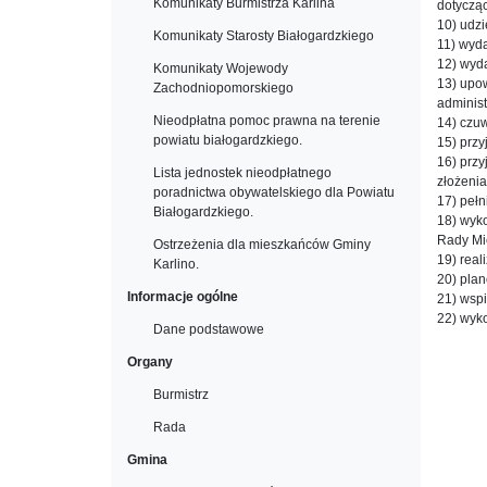
Komunikaty Burmistrza Karlina
dotyczą
10) udzi
Komunikaty Starosty Białogardzkiego
11) wyda
12) wyd
Komunikaty Wojewody
13) upo
Zachodniopomorskiego
administ
Nieodpłatna pomoc prawna na terenie
14) czu
powiatu białogardzkiego.
15) prz
16) prz
Lista jednostek nieodpłatnego
złożenia
poradnictwa obywatelskiego dla Powiatu
17) pełn
Białogardzkiego.
18) wyk
Rady Mie
Ostrzeżenia dla mieszkańców Gminy
19) real
Karlino.
20) pla
Informacje ogólne
21) wspi
22) wyk
Dane podstawowe
Organy
Burmistrz
Rada
Gmina