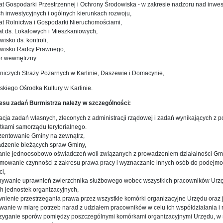
at Gospodarki Przestrzennej i Ochrony Środowiska - w zakresie nadzoru nad inwes
h inwestycyjnych i ogólnych kierunkach rozwoju,
rat Rolnictwa i Gospodarki Nieruchomościami,
at ds. Lokalowych i Mieszkaniowych,
wisko ds. kontroli,
owisko Radcy Prawnego,
or wewnętrzny.
niczych Straży Pożarnych w Karlinie, Daszewie i Domacynie,
ńskiego Ośrodka Kultury w Karlinie.
esu zadań Burmistrza należy w szczególności:
zacja zadań własnych, zleconych z administracji rządowej i zadań wynikających z
tkami samorządu terytorialnego.
ezentowanie Gminy na zewnątrz,
adzenie bieżących spraw Gminy,
danie jednoosobowo oświadczeń woli związanych z prowadzeniem działalności Gm
jmowanie czynności z zakresu prawa pracy i wyznaczanie innych osób do podejmo
ci,
nywanie uprawnień zwierzchnika służbowego wobec wszystkich pracowników Urzę
h jednostek organizacyjnych,
wnienie przestrzegania prawa przez wszystkie komórki organizacyjne Urzędu oraz
wanie w miarę potrzeb narad z udziałem pracowników w celu ich współdziałania i r
trzyganie sporów pomiędzy poszczególnymi komórkami organizacyjnymi Urzędu, w 