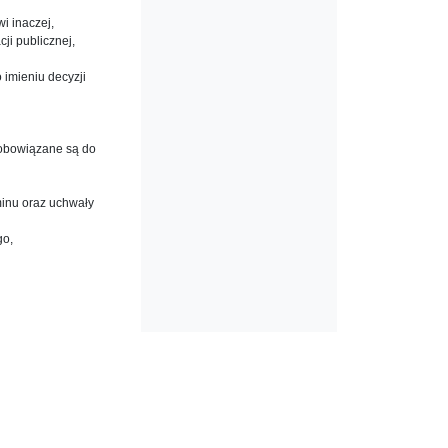
wi inaczej,
ji publicznej,
imieniu decyzji
zobowiązane są do
minu oraz uchwały
go,