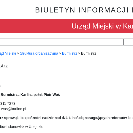
BIULETYN INFORMACJI
Urząd Miejski w Kar
ąd Miejski
>
Struktura organizacyjna
>
Burmistrz
>
Burmistrz
strz
z
 Burmistrza Karlina pełni: Piotr Woś
) 311 7273
p.wos@karlino.pl
rz sprawuje bezpośredni nadzór nad działalnością następujących referatów i s
atów i stanowisk w Urzędzie: