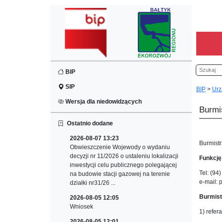
Szukaj
BIP
SIP
BIP
>
Urz
Wersja dla niedowidzących
Burmi
Ostatnio dodane
2026-08-07 13:23
Burmistr
Obwieszczenie Wojewody o wydaniu
decyzji nr 11/2026 o ustaleniu lokalizacji
Funkcję
inwestycji celu publicznego polegającej
Tel: (94
na budowie stacji gazowej na terenie
e-mail: 
działki nr31/26 ...
Burmist
2026-08-05 12:05
Wniosek
1) refer
2026-08-05 12:01