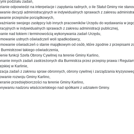
cymi podziału zadań,
elanie odpowiedzi na interpelacje i zapytania radnych, o ile Statut Gminy nie stano
wanie decyzji administracyjnych w indywidualnych sprawach z zakresu administrac
awanie przepisów porządkowych,
ważnianie swojego zastępcy lub innych pracowników Urzędu do wydawania w jego 
racyjnych w indywidualnych sprawach z zakresu administracji publicznej,
wanie nad tokiem i terminowością wykonywania zadań Urzędu,
yjmowanie ustnych oświadczeń woli spadkodawcy,
yjmowanie oświadczeń o stanie majątkowym od osób, które zgodnie z przepisami 
 Burmistrzowi takiego oświadczenia,
ienie funkcji Szefa Obrony Cywilnej na terenie Gminy Karlino,
onanie innych zadań zastrzeżonych dla Burmistrza przez przepisy prawa i Regula
jskiej w Karlinie,
izacja zadań z zakresu spraw obronnych, obrony cywilnej i zarządzania kryzysowe
nowanie rozwoju Gminy Karlino,
eranie przedsiębiorczości na terenie Gminy Karlino,
onywaniu nadzoru właścicielskiego nad spółkami z udziałem Gminy.