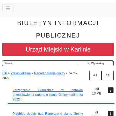
BIULETYN INFORMACJI
PUBLICZNEJ
Urząd Miejski w Karlinie
Szukaj
Wyszukaj
BIP
>
Prawo lokalne
>
Raport o stanie gminy
>
Za rok
A
A
2022.
pdf
Zarządzenie Burmistrza w sprawie
13 MB
przedstawienia raportu o stanie Gminy Karlino za
2022 r.
rtf
Przebieg debaty nad Raportem o stanie Gminy