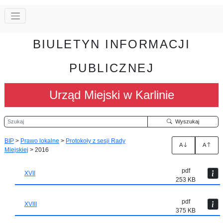
BIULETYN INFORMACJI
PUBLICZNEJ
Urząd Miejski w Karlinie
Szukaj
Wyszukaj
BIP
>
Prawo lokalne
>
Protokoły z sesji Rady
A
A
Miejskiej
>
2016
pdf
XVII
253 KB
pdf
XVIII
375 KB