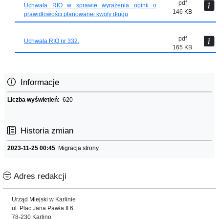
pdf
Uchwała RIO w sprawie wyrażenia opinii o
146 KB
prawidłowości planowanej kwoty długu
pdf
Uchwała RIO nr 332.
165 KB
Informacje
Liczba wyświetleń:
620
Historia zmian
2023-11-25 00:45
Migracja strony
Adres redakcji
Urząd Miejski w Karlinie
ul. Plac Jana Pawła II 6
78-230 Karlino