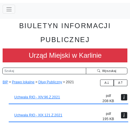
BIULETYN INFORMACJI
PUBLICZNEJ
Urząd Miejski w Karlinie
Szukaj
Wyszukaj
BIP
>
Prawo lokalne
>
Dług Publiczny
>
2021
A
A
pdf
Uchwała RIO - XIV.96.Z.2021
208 KB
pdf
Uchwała RIO - XIX.121.Z.2021
195 KB