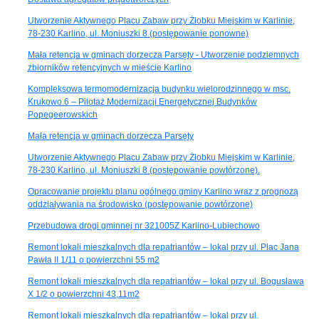
Utworzenie Aktywnego Placu Zabaw przy Żłobku Miejskim w Karlinie,
78-230 Karlino, ul. Moniuszki 8 (postępowanie ponowne)
Mała retencja w gminach dorzecza Parsęty - Utworzenie podziemnych
zbiorników retencyjnych w mieście Karlino
Kompleksowa termomodernizacja budynku wielorodzinnego w msc.
Krukowo 6 – Pilotaż Modernizacji Energetycznej Budynków
Popegeerowskich
Mała retencja w gminach dorzecza Parsęty
Utworzenie Aktywnego Placu Zabaw przy Żłobku Miejskim w Karlinie,
78-230 Karlino, ul. Moniuszki 8 (postępowanie powtórzone).
Opracowanie projektu planu ogólnego gminy Karlino wraz z prognozą
oddziaływania na środowisko (postępowanie powtórzone)
Przebudowa drogi gminnej nr 321005Z Karlino-Lubiechowo
Remont lokali mieszkalnych dla repatriantów – lokal przy ul. Plac Jana
Pawła II 1/11 o powierzchni 55 m2
Remont lokali mieszkalnych dla repatriantów – lokal przy ul. Bogusława
X 1/2 o powierzchni 43,11m2
Remont lokali mieszkalnych dla repatriantów – lokal przy ul.