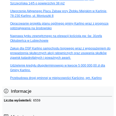
Szczecińska 14/5 o powierzchni 38 m2
Utworzenie Aktywnego Placu Zabaw przy Żłobku Miejskim w Karlinie,
78-230 Karlino, ul. Moniuszki 8
Opracowanie projektu planu ogólnego gminy Karlino wraz z prognozą
oddziaływania na środowisko
Naprawa tynku zewnętrznego na elewacji kościoła pw. św. Józefa
Oblubieńca w Lubiechowie
Zakup dla OSP Karlino samochodu bojowego wraz z wyposażeniem do
prowadzenia skutecznych akcji ratowniczych oraz usuwania skutków
zjawisk katastrofalnych i poważnych awarii.
Udzielenie kredytu długoterminowego w kwocie 5 000 000,00 zł dla
Gminy Karlino.
Przebudowa drogi gminnej w miejscowości Karścino, gm. Karlino
Informacje
Liczba wyświetleń:
6559