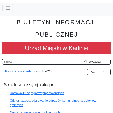
BIULETYN INFORMACJI
PUBLICZNEJ
Urząd Miejski w Karlinie
Szukaj
Wyszukaj
BIP
>
Gmina
>
Przetargi
>
Rok 2025
A
A
Struktura bieżącej kategorii
Dostawa 12 agregatów prądotwórczych
Odbiór i zagospodarowanie odpadów komunalnych z obiektów
gminnych
Dostawa agregatów prądotwórczych