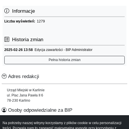
Informacje
Liczba wyświetleń:
1279
Historia zmian
2025-02-26 13:58
Edycja zawartości - BIP Administrator
Pełna historia zmian
Adres redakcji
Urząd Miejski w Karlinie
ul. Plac Jana Pawła II 6
78-230 Karlino
Osoby odpowiedzialne za BIP
Na potrzeby naszej witryny korzystamy z plików cookie w celu personalizacji
Informacje o serwisie
treści. Pozwala nam to zapewnić maksymalną wygodę przy korzystaniu z