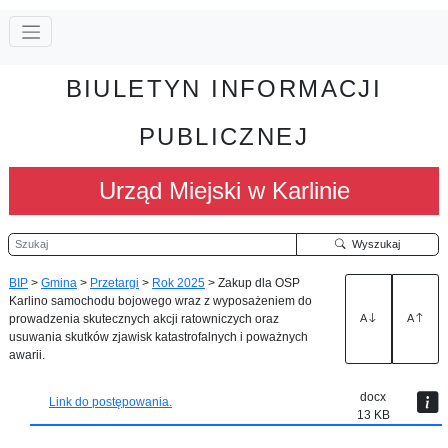
BIULETYN INFORMACJI
PUBLICZNEJ
Urząd Miejski w Karlinie
Szukaj
Wyszukaj
BIP
>
Gmina
>
Przetargi
>
Rok 2025
>
Zakup dla OSP
Karlino samochodu bojowego wraz z wyposażeniem do
prowadzenia skutecznych akcji ratowniczych oraz
A
A
usuwania skutków zjawisk katastrofalnych i poważnych
awarii.
docx
Link do postępowania.
13 KB