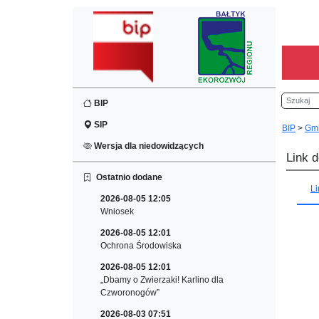
Szukaj
BIP
SIP
BIP
>
Gm
Wersja dla niedowidzących
Link 
Ostatnio dodane
L
2026-08-05 12:05
Wniosek
2026-08-05 12:01
Ochrona Środowiska
2026-08-05 12:01
„Dbamy o Zwierzaki! Karlino dla
Czworonogów”
2026-08-03 07:51