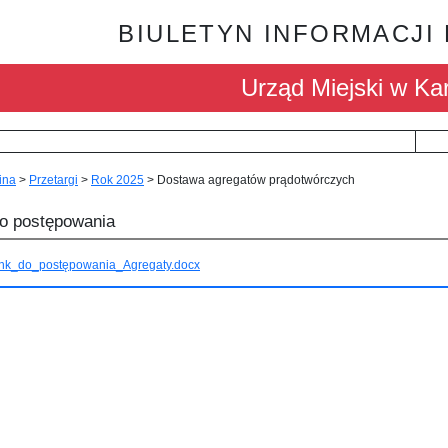
BIULETYN INFORMACJI
Urząd Miejski w Kar
ina
>
Przetargi
>
Rok 2025
>
Dostawa agregatów prądotwórczych
do postępowania
ink_do_postępowania_Agregaty.docx