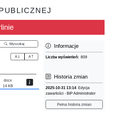
 PUBLICZNEJ
linie
Wyszukaj
Informacje
A
A
Liczba wyświetleń:
809
Historia zmian
docx
14 KB
2025-10-31 13:14
Edycja
zawartości - BIP Administrator
Pełna historia zmian