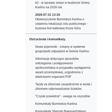
62 - w sprawie zmian w budżecie Gminy
Karlino na 2026 rok.
2026-07-31 13:18
Obwieszczenie Burmistrza Karlina o
ustaleniu lokalizacji celu publicznego -
budowa linii kablowej Kozia Góra
Ostrzeżenia i komunikaty.
Nowe pojemniki - zmiany w systemie
gospodarki odpadami w Gminie Karlino.
Informacje dotyczące sposobów
ostrzegania i postępowania
społeczeństwa w przypadku wystąpienia
awarii przemysłowej, uzgodnione z
właściwymi organami PSP
Taryfy za zbiorowe zaopatrzenie w wodę i
zbiorowe odprowadzanie ścieków.
"Czyste powietrze" - uwaga na oszustów.
Komunikaty Burmistrza Karlina
Komunikaty Starosty Białogardzkiego