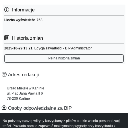
Informacje
Liczba wyświetleń:
768
Historia zmian
2025-10-29 13:21
Edycja zawartości - BIP Administrator
Pełna historia zmian
Adres redakcji
Urząd Miejski w Karlinie
ul. Plac Jana Pawła II 6
78-230 Karlino
Osoby odpowiedzialne za BIP
Na potrzeby naszej witryny korzystamy z plików cookie w celu personalizacji
Informacje o serwisie
treści. Pozwala nam to zapewnić maksymalną wygodę przy korzystaniu z