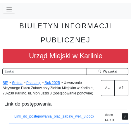
BIULETYN INFORMACJI
PUBLICZNEJ
Urząd Miejski w Karlinie
Szukaj
Wyszukaj
BIP
>
Gmina
>
Przetargi
>
Rok 2025
>
Utworzenie
Aktywnego Placu Zabaw przy Żłobku Miejskim w Karlinie,
A
A
78-230 Karlino, ul. Moniuszki 8 (postępowanie ponowne)
Link do postępowania
docx
Link_do_postępowania_plac_zabaw_wer._3.docx
14 KB