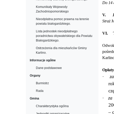
Do 14 
Komunikaty Wojewody
Zachodniopomorskiego
V.
Nieodpłatna pomoc prawna na terenie
Straż 
powiatu białogardzkiego.
Lista jednostek nieodpłatnego
VI.
poradnictwa obywatelskiego dla Powiatu
Białogardzkiego.
Odwoła
Ostrzeżenia dla mieszkańców Gminy
pośred
Karlino.
Karlin
Informacje ogólne
Dane podstawowe
Opłaty
Organy
·
z
ro
Burmistrz
cz
Rada
·
za
Gmina
20
Charakterystyka ogólna
– 
Jednostki organizacyjne