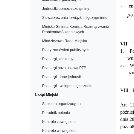
·
zn
Jednostki pomocnicze gminy.
po
Stowarzyszenia i związki międzygminne
Miejsko Gminna Komisja Rozwiązywania
Problemów Alkoholowych
Młodzieżowa Rada Miejska
VII.
Plany zamówień publicznych
1.
Po
wni
Przetargi, konkursy
2.
W
Przetargi poza ustawą PZP
uzu
Przetargi - inne jednostki
Przetargi - wstępne ogłoszenie
VIII.
Urząd Miejski
Struktura organizacyjna
Art. 1
późnie
Poradnik petenta
dnia 2
Kontrole zewnętrzne
poz. 68
Kontrole wewnętrzne.