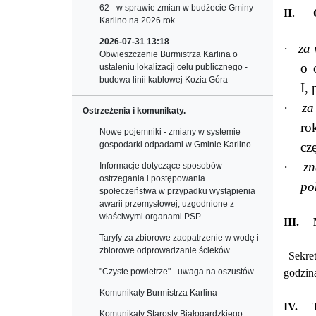
62 - w sprawie zmian w budżecie Gminy
II.
Karlino na 2026 rok.
2026-07-31 13:18
·
za 
Obwieszczenie Burmistrza Karlina o
o 
ustaleniu lokalizacji celu publicznego -
budowa linii kablowej Kozia Góra
I,
·
za
Ostrzeżenia i komunikaty.
ro
Nowe pojemniki - zmiany w systemie
gospodarki odpadami w Gminie Karlino.
cz
·
zn
Informacje dotyczące sposobów
ostrzegania i postępowania
po
społeczeństwa w przypadku wystąpienia
awarii przemysłowej, uzgodnione z
właściwymi organami PSP
III.
Taryfy za zbiorowe zaopatrzenie w wodę i
zbiorowe odprowadzanie ścieków.
Sekre
"Czyste powietrze" - uwaga na oszustów.
godzina
Komunikaty Burmistrza Karlina
IV.
Komunikaty Starosty Białogardzkiego