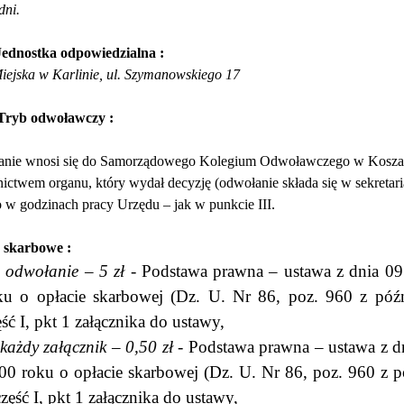
dni.
Jednostka odpowiedzialna :
Miejska w Karlinie, ul. Szymanowskiego 17
Tryb odwoławczy :
nie wnosi się do Samorządowego Kolegium Odwoławczego w Koszal
nictwem organu, który wydał decyzję (odwołanie składa się w sekreta
o w godzinach pracy Urzędu – jak w punkcie III.
 skarbowe :
a odwołanie – 5 zł
- Podstawa prawna – ustawa z dnia 09
ku o opłacie skarbowej (Dz. U. Nr 86, poz. 960 z póź
ęść I, pkt 1 załącznika do ustawy,
 każdy załącznik – 0,50 zł
- Podstawa prawna – ustawa z d
00 roku o opłacie skarbowej (Dz. U. Nr 86, poz. 960 z 
część I, pkt 1 załącznika do ustawy,