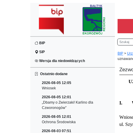
Szukaj
BIP
SIP
BIP
>
Urz
uznawane
Wersja dla niedowidzących
Zezwo
Ostatnio dodane
U
2026-08-05 12:05
Wniosek
2026-08-05 12:01
„Dbamy o Zwierzaki! Karlino dla
I.
Czworonogów”
2026-08-05 12:01
Wniose
Ochrona Środowiska
ul. Sz
2026-08-03 07:51