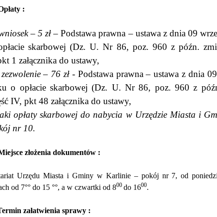
Opłaty :
wniosek – 5 zł
– Podstawa prawna – ustawa z dnia 09 wrz
opłacie skarbowej (Dz. U. Nr 86, poz. 960 z późn. zmi
 pkt 1 załącznika do ustawy,
 zezwolenie – 76 zł
- Podstawa prawna – ustawa z dnia 09
ku o opłacie skarbowej (Dz. U. Nr 86, poz. 960 z póź
ęść IV, pkt 48 załącznika do ustawy,
aki opłaty skarbowej do nabycia w Urzędzie Miasta i Gm
kój nr 10.
Miejsce złożenia dokumentów :
tariat Urzędu Miasta i Gminy w Karlinie – pokój nr 7, od poniedz
00
00
ch od 7°° do 15 °°, a w czwartki od 8
do 16
.
Termin załatwienia sprawy :