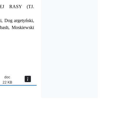
J RASY (TJ.
i, Dog argetyński,
abash, Moskiewski
doc
22 KB