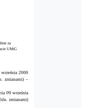
inie za
riacie UMiG
 września 2000
n. zmianami) –
nia 09 września
późn. zmianami)