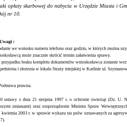
aki opłaty skarbowej do nabycia w Urzędzie Miasta i Gm
kój nr 10.
Uwagi :
danie we wniosku numeru telefonu oraz godzin, w których można uzy
oskodawcą może znacznie skrócić termin załatwienia sprawy.
 przypadku braku kompletu dokumentów wnioskodawca zostanie wez
pełnienia i złożenia w lokalu Straży miejskiej w Karlinie ul. Szymano
Podstawa prawna.
10 ustawy z dnia 21 sierpnia 1997 r. o ochronie zwierząt (Dz. U. 
jszymi zmianami) oraz rozporządzenie Ministra Spraw Wewnętrznych 
8 kwietnia 2003 r. w sprawie wykazu ras psów uznawanych za agresy
7).