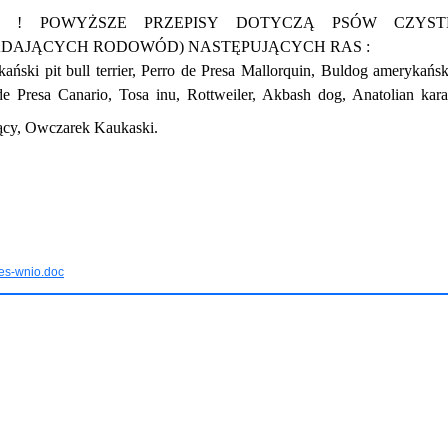
a ! POWYŻSZE PRZEPISY DOTYCZĄ PSÓW CZYSTE
ADAJĄCYCH RODOWÓD) NASTĘPUJĄCYCH RAS :
ański pit bull terrier, Perro de Presa Mallorquin, Buldog amerykańsk
de Presa Canario, Tosa inu, Rottweiler, Akbash dog, Anatolian kar
jący, Owczarek Kaukaski.
es-wnio.doc