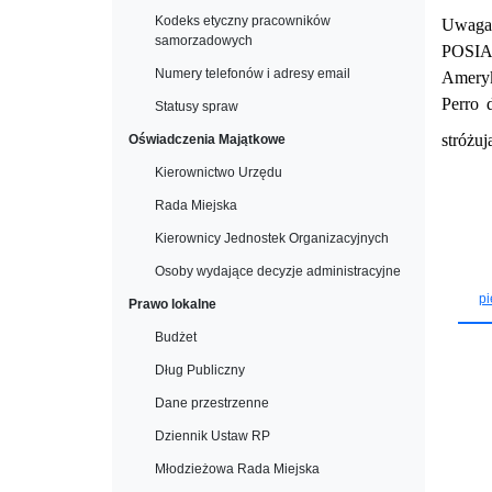
Kodeks etyczny pracowników
Uwag
samorzadowych
POSI
Numery telefonów i adresy email
Ameryk
Perro 
Statusy spraw
stróżu
Oświadczenia Majątkowe
Kierownictwo Urzędu
Rada Miejska
Kierownicy Jednostek Organizacyjnych
Osoby wydające decyzje administracyjne
pi
Prawo lokalne
Budżet
Dług Publiczny
Dane przestrzenne
Dziennik Ustaw RP
Młodzieżowa Rada Miejska