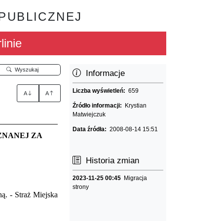
 PUBLICZNEJ
linie
Wyszukaj
Informacje
Liczba wyświetleń:
659
A
A
Źródło informacji:
Krystian
Matwiejczuk
Data źródła:
2008-08-14 15:51
ZNANEJ ZA
Historia zmian
2023-11-25 00:45
Migracja
strony
ą. - Straż Miejska