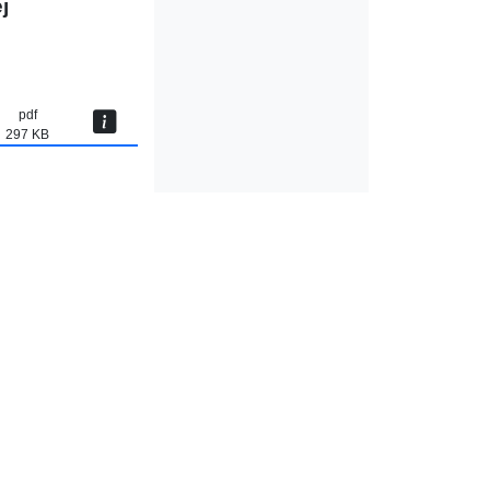
j
pdf
297 KB