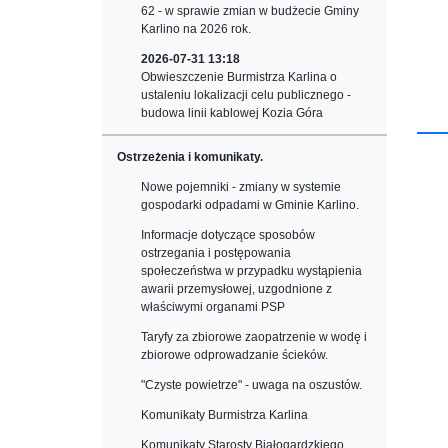
62 - w sprawie zmian w budżecie Gminy
Karlino na 2026 rok.
2026-07-31 13:18
Obwieszczenie Burmistrza Karlina o
ustaleniu lokalizacji celu publicznego -
budowa linii kablowej Kozia Góra
Ostrzeżenia i komunikaty.
Nowe pojemniki - zmiany w systemie
gospodarki odpadami w Gminie Karlino.
Informacje dotyczące sposobów
ostrzegania i postępowania
społeczeństwa w przypadku wystąpienia
awarii przemysłowej, uzgodnione z
właściwymi organami PSP
Taryfy za zbiorowe zaopatrzenie w wodę i
zbiorowe odprowadzanie ścieków.
"Czyste powietrze" - uwaga na oszustów.
Komunikaty Burmistrza Karlina
Komunikaty Starosty Białogardzkiego