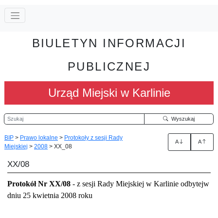
BIULETYN INFORMACJI
PUBLICZNEJ
Urząd Miejski w Karlinie
Szukaj
Wyszukaj
BIP
>
Prawo lokalne
>
Protokoły z sesji Rady
A
A
Miejskiej
>
2008
>
XX_08
XX/08
Protokół Nr XX/08
- z sesji Rady Miejskiej w Karlinie odbytej
w
dniu 25 kwietnia 2008 roku