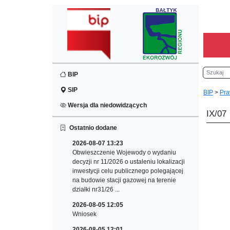
Szukaj
BIP
SIP
BIP
>
Pra
Wersja dla niedowidzących
IX/07
Ostatnio dodane
2026-08-07 13:23
Obwieszczenie Wojewody o wydaniu
decyzji nr 11/2026 o ustaleniu lokalizacji
inwestycji celu publicznego polegającej
na budowie stacji gazowej na terenie
działki nr31/26 ...
2026-08-05 12:05
Wniosek
2026-08-05 12:01