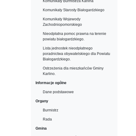
Komunikaty Burmistrza Karlina
Komunikaty Starosty Białogardzkiego
Komunikaty Wojewody
Zachodniopomorskiego
Nieodpłatna pomoc prawna na terenie
powiatu białogardzkiego.
Lista jednostek nieodpłatnego
poradnictwa obywatelskiego dla Powiatu
Białogardzkiego.
Ostrzeżenia dla mieszkańców Gminy
Karlino.
Informacje ogólne
Dane podstawowe
Organy
Burmistrz
Rada
Gmina