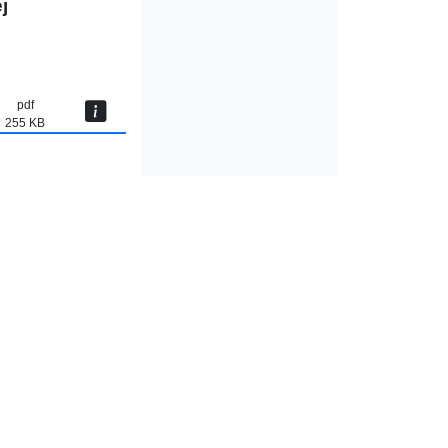
j
pdf
255 KB