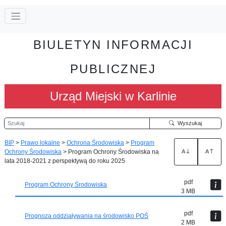
BIULETYN INFORMACJI
PUBLICZNEJ
Urząd Miejski w Karlinie
Szukaj
Wyszukaj
BIP
>
Prawo lokalne
>
Ochrona Środowiska
>
Program
Ochrony Środowiska
>
Program Ochrony Środowiska na
A
A
lata 2018-2021 z perspektywą do roku 2025
pdf
Program Ochrony Środowiska
3 MB
pdf
Prognoza oddziaływania na środowisko POŚ
2 MB