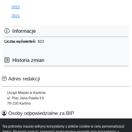
2022
2021
Informacje
Liczba wyświetleń:
823
Historia zmian
Adres redakcji
Urząd Miejski w Karlinie
ul. Plac Jana Pawła II 6
78-230 Karlino
Osoby odpowiedzialne za BIP
Na potrzeby naszej witryny korzystamy z plików cookie w celu personalizacji
Informacje o serwisie
treści. Pozwala nam to zapewnić maksymalną wygodę przy korzystaniu z