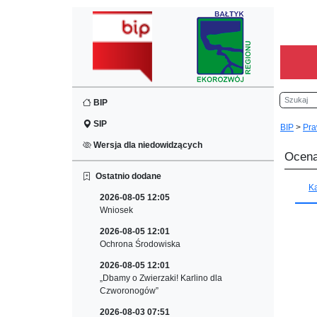
Szukaj
BIP
SIP
BIP
>
Pra
Wersja dla niedowidzących
Ocena
Ostatnio dodane
K
2026-08-05 12:05
Wniosek
2026-08-05 12:01
Ochrona Środowiska
2026-08-05 12:01
„Dbamy o Zwierzaki! Karlino dla
Czworonogów”
2026-08-03 07:51