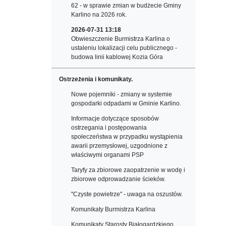
62 - w sprawie zmian w budżecie Gminy
Karlino na 2026 rok.
2026-07-31 13:18
Obwieszczenie Burmistrza Karlina o
ustaleniu lokalizacji celu publicznego -
budowa linii kablowej Kozia Góra
Ostrzeżenia i komunikaty.
Nowe pojemniki - zmiany w systemie
gospodarki odpadami w Gminie Karlino.
Informacje dotyczące sposobów
ostrzegania i postępowania
społeczeństwa w przypadku wystąpienia
awarii przemysłowej, uzgodnione z
właściwymi organami PSP
Taryfy za zbiorowe zaopatrzenie w wodę i
zbiorowe odprowadzanie ścieków.
"Czyste powietrze" - uwaga na oszustów.
Komunikaty Burmistrza Karlina
Komunikaty Starosty Białogardzkiego