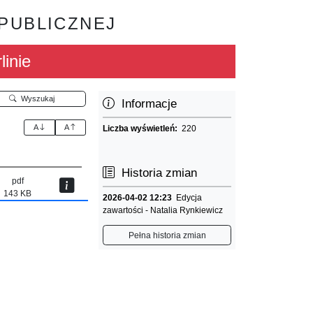
 PUBLICZNEJ
linie
Wyszukaj
Informacje
A
A
Liczba wyświetleń:
220
Historia zmian
pdf
143 KB
2026-04-02 12:23
Edycja
zawartości - Natalia Rynkiewicz
Pełna historia zmian