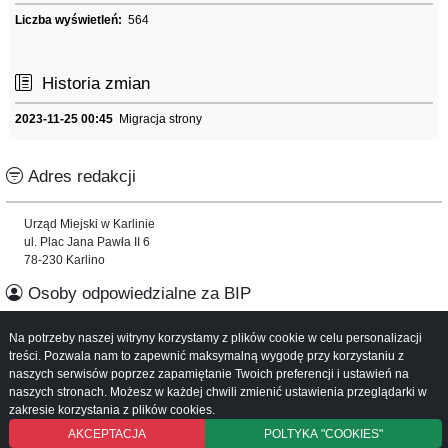
Liczba wyświetleń:
564
Historia zmian
2023-11-25 00:45
Migracja strony
Adres redakcji
Urząd Miejski w Karlinie
ul. Plac Jana Pawła II 6
78-230 Karlino
Osoby odpowiedzialne za BIP
Na potrzeby naszej witryny korzystamy z plików cookie w celu personalizacji
Informacje o serwisie
treści. Pozwala nam to zapewnić maksymalną wygodę przy korzystaniu z
naszych serwisów poprzez zapamiętanie Twoich preferencji i ustawień na
Mapa serwisu
naszych stronach. Możesz w każdej chwili zmienić ustawienia przeglądarki w
Instrukcja obsługi
zakresie korzystania z plików cookies.
AKCEPTACJA
POLTYKA "COOKIES"