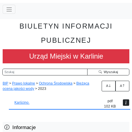
BIULETYN INFORMACJI
PUBLICZNEJ
Urząd Miejski w Karlinie
Szukaj
Wyszukaj
BIP
>
Prawo lokalne
>
Ochrona Środowiska
>
Bieżąca
A
A
ocena jakości wody
>
2023
pdf
Karścino.
102 KB
Informacje