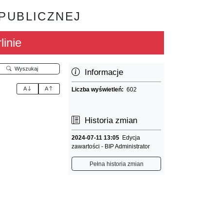
 PUBLICZNEJ
linie
Wyszukaj
Informacje
A
A
Liczba wyświetleń:
602
Historia zmian
2024-07-11 13:05
Edycja
zawartości - BIP Administrator
Pełna historia zmian