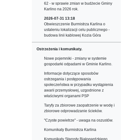
62 - w sprawie zmian w budżecie Gminy
Karlino na 2026 rok.
2026-07-31 13:18
Obwieszczenie Burmistrza Karlina o
ustaleniu lokalizacji celu publicznego -
budowa linii kablowej Kozia Góra
Ostrzeżenia i komunikaty.
Nowe pojemniki - zmiany w systemie
gospodarki odpadami w Gminie Karlino.
Informacje dotyczące sposobów
ostrzegania i postępowania
społeczeństwa w przypadku wystąpienia
awarii przemysłowej, uzgodnione z
właściwymi organami PSP
Taryfy za zbiorowe zaopatrzenie w wodę i
zbiorowe odprowadzanie ścieków.
"Czyste powietrze" - uwaga na oszustów.
Komunikaty Burmistrza Karlina
Komunikaty Starosty Białogardzkiego