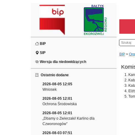
Szukaj
BIP
SIP
BIP
>
Org
Wersja dla niedowidzących
Komis
Kar
Ostatnio dodane
Kat
2026-08-05 12:05
Kat
Wniosek
Elżb
Tom
2026-08-05 12:01
Ochrona Środowiska
2026-08-05 12:01
„Dbamy o Zwierzaki! Karlino dla
Czworonogów”
2026-08-03 07:51