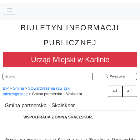
BIULETYN INFORMACJI
PUBLICZNEJ
Urząd Miejski w Karlinie
Szukaj
Wyszukaj
BIP
>
Gmina
>
Stowarzyszenia i związki
A
A
międzygminne
>
Gmina partnerska - Skalskeor
Gmina partnerska - Skalskeor
WSPÓŁPRACA Z GMINĄ SKAELSKOR.
Współpraca pomiędzy gminą Karlino a gminą Skaelskor w Danii została