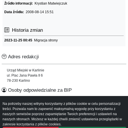
Źródło informacji:
Krystian Matwiejczuk
Data źródła:
2008-08-14 15:51
Historia zmian
2023-11-25 00:45
Migracja strony
Adres redakcji
Urząd Miejski w Karlinie
ul. Plac Jana Pawła II 6
78-230 Karlino
Osoby odpowiedzialne za BIP
Na potrzeby naszej witryny korzystamy z plików cookie w celu personalizacji
Informacje o serwisie
treści. Pozwala nam to zapewnić maksymalną wygodę przy korzystaniu z
naszych serwisów poprzez zapamiętanie Twoich preferencji i ustawień na
Mapa serwisu
naszych stronach. Możesz w każdej chwili zmienić ustawienia przeglądarki w
Instrukcja obsługi
zakresie korzystania z plików cookies.