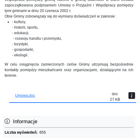
zapoczątkowana podpisaniem Umowy o Przyjaźni i Współpracy pomiędzy
tymi gminami w dniu 20 czerwca 2002 r.
Obie Gminy zobowiązały się do wymiany doświadczeń w zakresie :
- kultury,
- historii, sportu,
- edukacji,
- rozwoju handlu i przemysłu,
- turystyki,
- gospodarki,
- ekologii.
W celu osiągnięcia zamierzonych celów Gminy utrzymują bezpośrednie
kontakty pomiędzy mieszkańcami oraz organizacjami, działającymi na ich
terenie.
doc
Umowa.doc
27 KB
Informacje
Liczba wyświetleń:
655