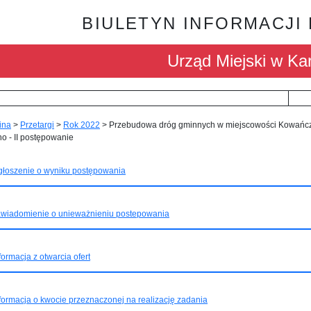
BIULETYN INFORMACJI
Urząd Miejski w Kar
ina
>
Przetargi
>
Rok 2022
>
Przebudowa dróg gminnych w miejscowości Kowańcz
no - II postępowanie
głoszenie o wyniku postępowania
wiadomienie o unieważnieniu postepowania
formacja z otwarcia ofert
formacja o kwocie przeznaczonej na realizację zadania