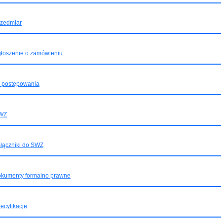
rzedmiar
głoszenie o zamówieniu
D postępowania
WZ
łączniki do SWZ
okumenty formalno prawne
ecyfikacje