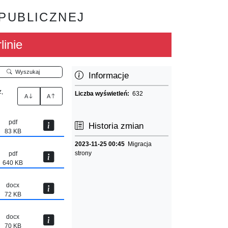
 PUBLICZNEJ
linie
Wyszukaj
Informacje
,
Liczba wyświetleń:
632
A
A
pdf
Historia zmian
83 KB
2023-11-25 00:45
Migracja
strony
pdf
640 KB
docx
72 KB
docx
70 KB