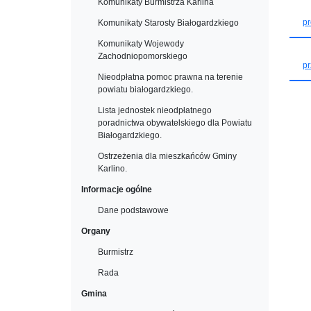
Komunikaty Burmistrza Karlina
pr
Komunikaty Starosty Białogardzkiego
Komunikaty Wojewody
Zachodniopomorskiego
pr
Nieodpłatna pomoc prawna na terenie
powiatu białogardzkiego.
Lista jednostek nieodpłatnego
poradnictwa obywatelskiego dla Powiatu
Białogardzkiego.
Ostrzeżenia dla mieszkańców Gminy
Karlino.
Informacje ogólne
Dane podstawowe
Organy
Burmistrz
Rada
Gmina