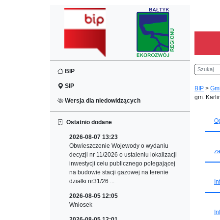
Szukaj
BIP
SIP
BIP
>
Gm
gm. Karli
Wersja dla niedowidzących
O
Ostatnio dodane
2026-08-07 13:23
Obwieszczenie Wojewody o wydaniu
za
decyzji nr 11/2026 o ustaleniu lokalizacji
inwestycji celu publicznego polegającej
na budowie stacji gazowej na terenie
działki nr31/26 ...
In
2026-08-05 12:05
Wniosek
In
2026-08-05 12:01