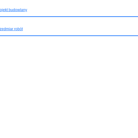
ojekt budowlany
zedmiar robót