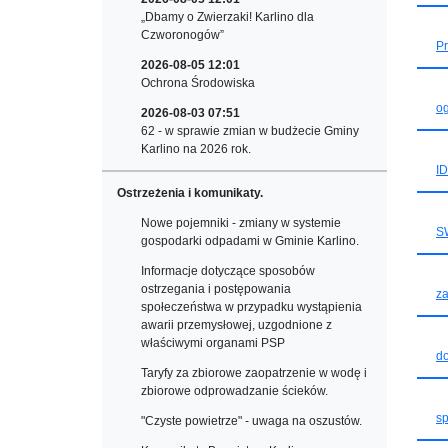
„Dbamy o Zwierzaki! Karlino dla
Czworonogów”
P
2026-08-05 12:01
Ochrona Środowiska
o
2026-08-03 07:51
62 - w sprawie zmian w budżecie Gminy
Karlino na 2026 rok.
I
Ostrzeżenia i komunikaty.
Nowe pojemniki - zmiany w systemie
S
gospodarki odpadami w Gminie Karlino.
Informacje dotyczące sposobów
ostrzegania i postępowania
za
społeczeństwa w przypadku wystąpienia
awarii przemysłowej, uzgodnione z
właściwymi organami PSP
d
Taryfy za zbiorowe zaopatrzenie w wodę i
zbiorowe odprowadzanie ścieków.
sp
"Czyste powietrze" - uwaga na oszustów.