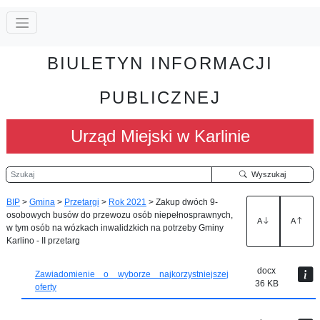
BIULETYN INFORMACJI
PUBLICZNEJ
Urząd Miejski w Karlinie
Szukaj
Wyszukaj
BIP
>
Gmina
>
Przetargi
>
Rok 2021
>
Zakup dwóch 9-
osobowych busów do przewozu osób niepełnosprawnych,
A
A
w tym osób na wózkach inwalidzkich na potrzeby Gminy
Karlino - II przetarg
docx
Zawiadomienie o wyborze najkorzystniejszej
36 KB
oferty