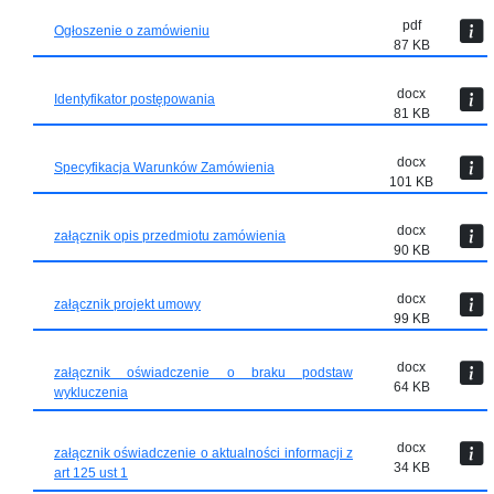
pdf
Ogłoszenie o zamówieniu
87 KB
docx
Identyfikator postępowania
81 KB
docx
Specyfikacja Warunków Zamówienia
101 KB
docx
załącznik opis przedmiotu zamówienia
90 KB
docx
załącznik projekt umowy
99 KB
docx
załącznik oświadczenie o braku podstaw
64 KB
wykluczenia
docx
załącznik oświadczenie o aktualności informacji z
34 KB
art 125 ust 1