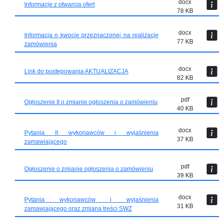
docx
Informacje z otwarcia ofert
78 KB
docx
Informacja o kwocie przeznaczonej na realizację
77 KB
zamówienia
docx
Link do postępowania AKTUALIZACJA
82 KB
pdf
Ogłoszenie II o zmianie ogłoszenia o zamówieniu
40 KB
docx
Pytania II wykonawców i wyjaśnienia
37 KB
zamawiającego
pdf
Ogłoszenie o zmianie ogłoszenia o zamówieniu
39 KB
docx
Pytania wykonawców i wyjaśnienia
31 KB
zamawiającego oraz zmiana treści SWZ