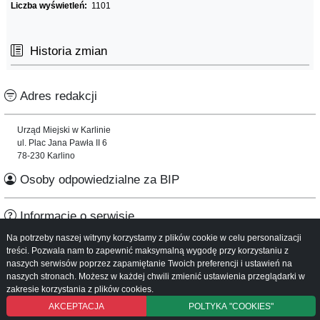
Liczba wyświetleń:
1101
Historia zmian
Adres redakcji
Urząd Miejski w Karlinie
ul. Plac Jana Pawła II 6
78-230 Karlino
Osoby odpowiedzialne za BIP
Informacje o serwisie
Na potrzeby naszej witryny korzystamy z plików cookie w celu personalizacji
Mapa serwisu
treści. Pozwala nam to zapewnić maksymalną wygodę przy korzystaniu z
Instrukcja obsługi
naszych serwisów poprzez zapamiętanie Twoich preferencji i ustawień na
naszych stronach. Możesz w każdej chwili zmienić ustawienia przeglądarki w
zakresie korzystania z plików cookies.
AKCEPTACJA
POLTYKA "COOKIES"