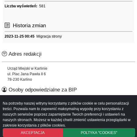
Liczba wyświetleń:
581
Historia zmian
2023-11-25 00:45
Migracja strony
Adres redakcji
Urząd Miejski w Karlinie
ul. Plac Jana Pawła II 6
78-230 Karlino
Osoby odpowiedzialne za BIP
Na potrzeby naszej witryny korzystamy z plików cookie w celu personalizacji
Informacje o serwisie
treści. Pozwala nam to zapewnić maksymalną wygodę przy korzystaniu z
naszych serwisów poprzez zapamiętanie Twoich preferencji i ustawień na
Mapa serwisu
naszych stronach. Możesz w każdej chwili zmienić ustawienia przeglądarki w
Instrukcja obsługi
zakresie korzystania z plików cookies.
AKCEPTACJA
POLTYKA "COOKIES"