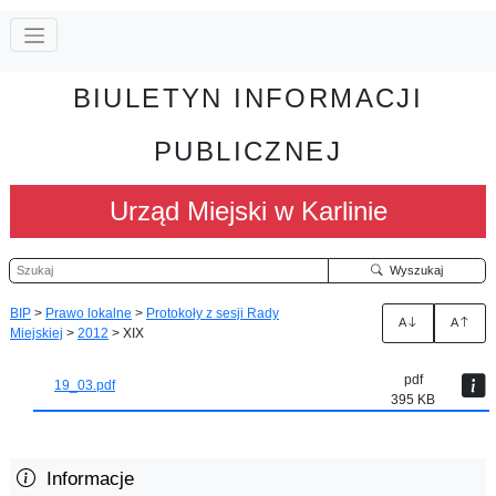
BIULETYN INFORMACJI
PUBLICZNEJ
Urząd Miejski w Karlinie
Szukaj
Wyszukaj
BIP
>
Prawo lokalne
>
Protokoły z sesji Rady
A
A
Miejskiej
>
2012
>
XIX
pdf
19_03.pdf
395 KB
Informacje