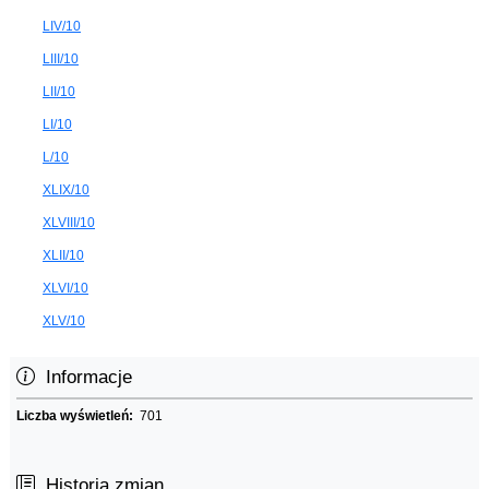
LIV/10
LIII/10
LII/10
LI/10
L/10
XLIX/10
XLVIII/10
XLII/10
XLVI/10
XLV/10
Informacje
Liczba wyświetleń:
701
Historia zmian