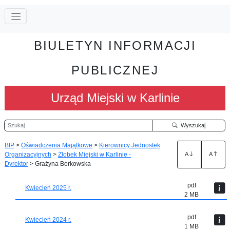
BIULETYN INFORMACJI
PUBLICZNEJ
Urząd Miejski w Karlinie
Szukaj
Wyszukaj
BIP
>
Oświadczenia Majątkowe
>
Kierownicy Jednostek
Organizacyjnych
>
Żłobek Miejski w Karlinie -
A
A
Dyrektor
>
Grażyna Borkowska
pdf
Kwiecień 2025 r.
2 MB
pdf
Kwiecień 2024 r.
1 MB