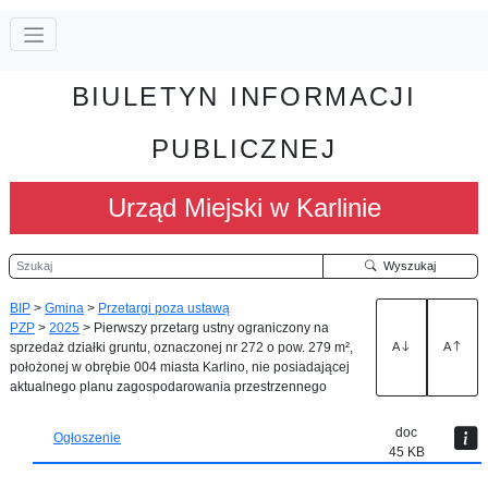
BIULETYN INFORMACJI
PUBLICZNEJ
Urząd Miejski w Karlinie
Szukaj
Wyszukaj
BIP
>
Gmina
>
Przetargi poza ustawą
PZP
>
2025
>
Pierwszy przetarg ustny ograniczony na
sprzedaż działki gruntu, oznaczonej nr 272 o pow. 279 m²,
A
A
położonej w obrębie 004 miasta Karlino, nie posiadającej
aktualnego planu zagospodarowania przestrzennego
doc
Ogłoszenie
45 KB