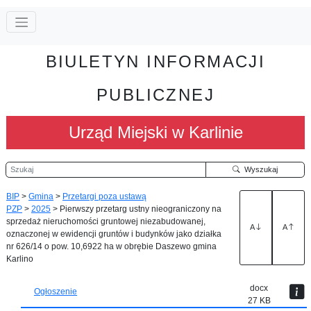
BIULETYN INFORMACJI
PUBLICZNEJ
Urząd Miejski w Karlinie
Szukaj
Wyszukaj
BIP
>
Gmina
>
Przetargi poza ustawą
PZP
>
2025
>
Pierwszy przetarg ustny nieograniczony na
sprzedaż nieruchomości gruntowej niezabudowanej,
A
A
oznaczonej w ewidencji gruntów i budynków jako działka
nr 626/14 o pow. 10,6922 ha w obrębie Daszewo gmina
Karlino
docx
Ogłoszenie
27 KB