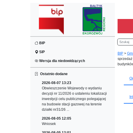
Szukaj
BIP
SIP
BIP
>
Gm
sprzedaż
Wersja dla niedowidzących
budynków
Ostatnio dodane
O
2026-08-07 13:23
Obwieszczenie Wojewody o wydaniu
decyzji nr 11/2026 o ustaleniu lokalizacji
In
inwestycji celu publicznego polegającej
na budowie stacji gazowej na terenie
działki nr31/26 ...
2026-08-05 12:05
Wniosek
2026-08-05 12:01