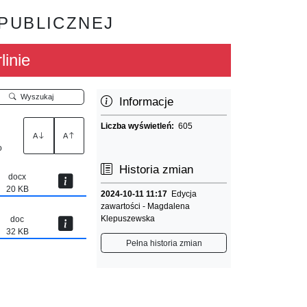
 PUBLICZNEJ
linie
Wyszukaj
Informacje
Liczba wyświetleń:
605
A
A
o
Historia zmian
docx
20 KB
2024-10-11 11:17
Edycja
zawartości - Magdalena
Klepuszewska
doc
32 KB
Pełna historia zmian