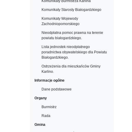
Komunikaty Burmistrza Karlina
Komunikaty Starosty Białogardzkiego
Komunikaty Wojewody
Zachodniopomorskiego
Nieodpłatna pomoc prawna na terenie
powiatu białogardzkiego.
Lista jednostek nieodpłatnego
poradnictwa obywatelskiego dla Powiatu
Białogardzkiego.
Ostrzeżenia dla mieszkańców Gminy
Karlino.
Informacje ogólne
Dane podstawowe
Organy
Burmistrz
Rada
Gmina