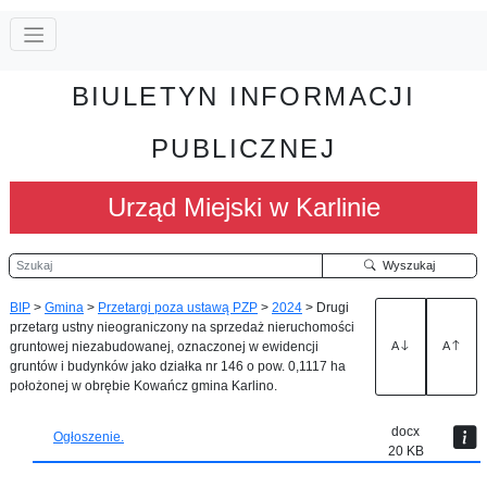
BIULETYN INFORMACJI
PUBLICZNEJ
Urząd Miejski w Karlinie
Szukaj
Wyszukaj
BIP
>
Gmina
>
Przetargi poza ustawą PZP
>
2024
>
Drugi
przetarg ustny nieograniczony na sprzedaż nieruchomości
gruntowej niezabudowanej, oznaczonej w ewidencji
A
A
gruntów i budynków jako działka nr 146 o pow. 0,1117 ha
położonej w obrębie Kowańcz gmina Karlino.
docx
Ogłoszenie.
20 KB