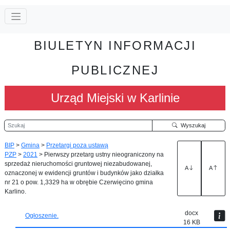
BIULETYN INFORMACJI
PUBLICZNEJ
Urząd Miejski w Karlinie
Szukaj
Wyszukaj
BIP
>
Gmina
>
Przetargi poza ustawą
PZP
>
2021
>
Pierwszy przetarg ustny nieograniczony na
sprzedaż nieruchomości gruntowej niezabudowanej,
A
A
oznaczonej w ewidencji gruntów i budynków jako działka
nr 21 o pow. 1,3329 ha w obrębie Czerwięcino gmina
Karlino.
docx
Ogłoszenie.
16 KB