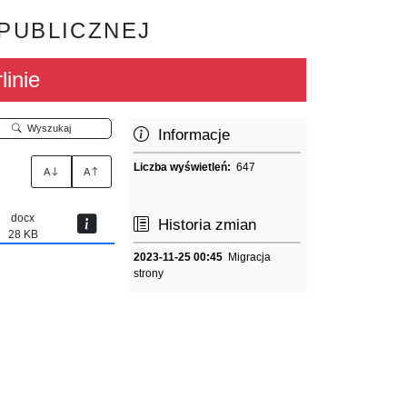
 PUBLICZNEJ
linie
Wyszukaj
Informacje
Liczba wyświetleń:
647
A
A
docx
Historia zmian
28 KB
2023-11-25 00:45
Migracja
strony