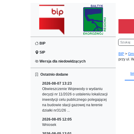
Szukaj
BIP
SIP
BIP
>
Gm
przy ul. 
Wersja dla niedowidzących
li
Ostatnio dodane
2026-08-07 13:23
Obwieszczenie Wojewody o wydaniu
decyzji nr 11/2026 o ustaleniu lokalizacji
inwestycji celu publicznego polegającej
na budowie stacji gazowej na terenie
działki nr31/26 ...
2026-08-05 12:05
Wniosek
2026-08-05 12:01