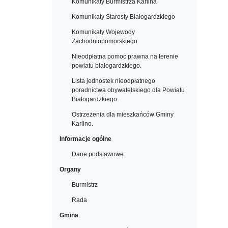
Komunikaty Burmistrza Karlina
Komunikaty Starosty Białogardzkiego
Komunikaty Wojewody
Zachodniopomorskiego
Nieodpłatna pomoc prawna na terenie
powiatu białogardzkiego.
Lista jednostek nieodpłatnego
poradnictwa obywatelskiego dla Powiatu
Białogardzkiego.
Ostrzeżenia dla mieszkańców Gminy
Karlino.
Informacje ogólne
Dane podstawowe
Organy
Burmistrz
Rada
Gmina