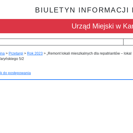
BIULETYN INFORMACJI
Urząd Miejski w Kar
ina
>
Przetargi
>
Rok 2023
>
„Remont lokali mieszkalnych dla repatriantów – lokal
Waryńskiego 5/2
nk do postępowania