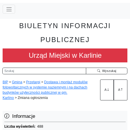
BIULETYN INFORMACJI
PUBLICZNEJ
Urząd Miejski w Karlinie
Szukaj
Wyszukaj
BIP
>
Gmina
>
Przetargi
>
Dostawa i montaż modułów
fotowoltaicznych w systemie naziemnym i na dachach
A
A
budynków użyteczności publicznej w gm.
Karlino
>
Zmiana ogłoszenia
Informacje
Liczba wyświetleń:
488