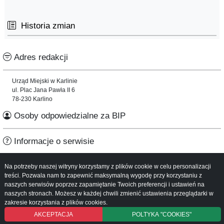
Historia zmian
Adres redakcji
Urząd Miejski w Karlinie
ul. Plac Jana Pawła II 6
78-230 Karlino
Osoby odpowiedzialne za BIP
Informacje o serwisie
Mapa serwisu
Na potrzeby naszej witryny korzystamy z plików cookie w celu personalizacji
Instrukcja obsługi
treści. Pozwala nam to zapewnić maksymalną wygodę przy korzystaniu z
naszych serwisów poprzez zapamiętanie Twoich preferencji i ustawień na
naszych stronach. Możesz w każdej chwili zmienić ustawienia przeglądarki w
zakresie korzystania z plików cookies.
AKCEPTACJA
POLTYKA "COOKIES"