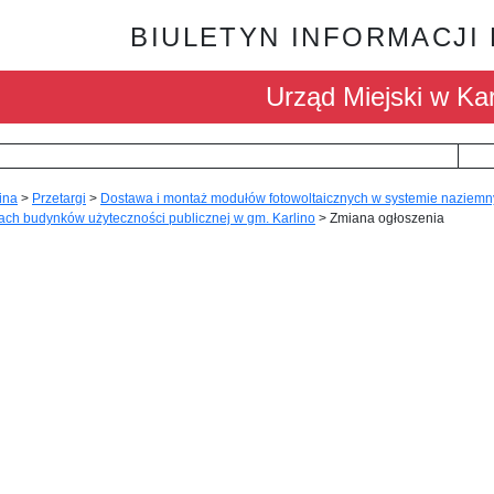
BIULETYN INFORMACJI
Urząd Miejski w Kar
ina
>
Przetargi
>
Dostawa i montaż modułów fotowoltaicznych w systemie naziem
ach budynków użyteczności publicznej w gm. Karlino
>
Zmiana ogłoszenia