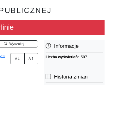
 PUBLICZNEJ
linie
Wyszukaj
Informacje
nym
Liczba wyświetleń:
507
A
A
Historia zmian