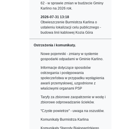
62 - w sprawie zmian w budżecie Gminy
Karlino na 2026 rok.
2026-07-31 13:18
Obwieszczenie Burmistrza Karlina o
ustaleniu lokalizacji celu publicznego -
budowa linii kablowej Kozia Góra
Ostrzeżenia i komunikaty.
Nowe pojemniki - zmiany w systemie
gospodarki odpadami w Gminie Karlino.
Informacje dotyczące sposobów
ostrzegania i postępowania
społeczeństwa w przypadku wystąpienia
awarii przemysłowej, uzgodnione z
właściwymi organami PSP
Taryfy za zbiorowe zaopatrzenie w wodę i
zbiorowe odprowadzanie ścieków.
"Czyste powietrze" - uwaga na oszustów.
Komunikaty Burmistrza Karlina
Komunikaty Starosty Białogardzkiego