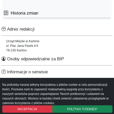
Historia zmian
Adres redakcji
Urząd Miejski w Karlinie
ul. Plac Jana Pawła II 6
78-230 Karlino
Osoby odpowiedzialne za BIP
Informacje o serwisie
Mapa serwisu
Na potrzeby naszej witryny korzystamy z plików cookie w celu personalizacji
Instrukcja obsługi
treści. Pozwala nam to zapewnić maksymalną wygodę przy korzystaniu z
naszych serwisów poprzez zapamiętanie Twoich preferencji i ustawień na
naszych stronach. Możesz w każdej chwili zmienić ustawienia przeglądarki w
zakresie korzystania z plików cookies.
AKCEPTACJA
POLTYKA "COOKIES"