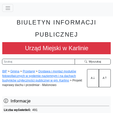
BIULETYN INFORMACJI
PUBLICZNEJ
Urząd Miejski w Karlinie
Szukaj
Wyszukaj
BIP
>
Gmina
>
Przetargi
>
Dostawa i montaż modułów
fotowoltaicznych w systemie naziemnym i na dachach
A
A
budynków użyteczności publicznej w gm. Karlino
>
Projekt
naprawy dachu i przedmiar - Malonowo
Informacje
Liczba wyświetleń:
491