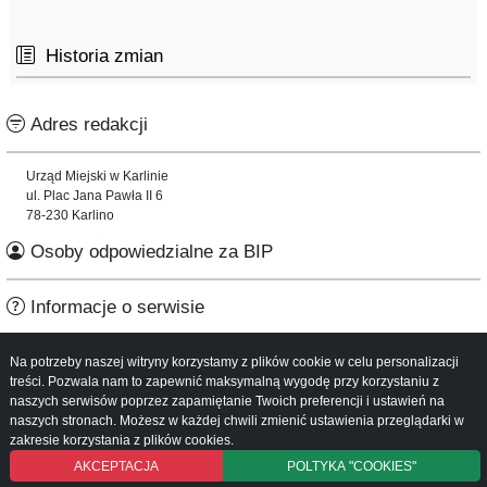
Historia zmian
Adres redakcji
Urząd Miejski w Karlinie
ul. Plac Jana Pawła II 6
78-230 Karlino
Osoby odpowiedzialne za BIP
Informacje o serwisie
Mapa serwisu
Na potrzeby naszej witryny korzystamy z plików cookie w celu personalizacji
Instrukcja obsługi
treści. Pozwala nam to zapewnić maksymalną wygodę przy korzystaniu z
naszych serwisów poprzez zapamiętanie Twoich preferencji i ustawień na
naszych stronach. Możesz w każdej chwili zmienić ustawienia przeglądarki w
zakresie korzystania z plików cookies.
AKCEPTACJA
POLTYKA "COOKIES"