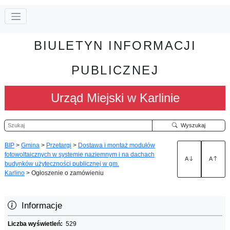
BIULETYN INFORMACJI
PUBLICZNEJ
Urząd Miejski w Karlinie
Szukaj
Wyszukaj
BIP
>
Gmina
>
Przetargi
>
Dostawa i montaż modułów
fotowoltaicznych w systemie naziemnym i na dachach
A
A
budynków użyteczności publicznej w gm.
Karlino
>
Ogłoszenie o zamówieniu
Informacje
Liczba wyświetleń:
529