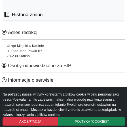
Historia zmian
Adres redakcji
Urząd Miejski w Karlinie
ul. Plac Jana Pawła II 6
78-230 Karlino
Osoby odpowiedzialne za BIP
Informacje o serwisie
Mapa serwisu
Na potrzeby naszej witryny korzystamy z plików cookie w celu personalizacji
Instrukcja obsługi
treści. Pozwala nam to zapewnić maksymalną wygodę przy korzystaniu z
naszych serwisów poprzez zapamiętanie Twoich preferencji i ustawień na
naszych stronach. Możesz w każdej chwili zmienić ustawienia przeglądarki w
zakresie korzystania z plików cookies.
AKCEPTACJA
POLTYKA "COOKIES"