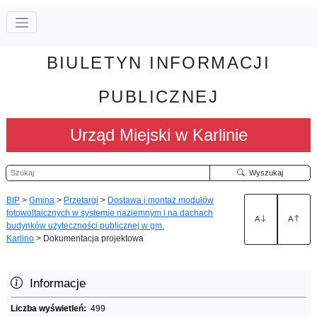
BIULETYN INFORMACJI
PUBLICZNEJ
Urząd Miejski w Karlinie
Szukaj
Wyszukaj
BIP
>
Gmina
>
Przetargi
>
Dostawa i montaż modułów
fotowoltaicznych w systemie naziemnym i na dachach
A
A
budynków użyteczności publicznej w gm.
Karlino
>
Dokumentacja projektowa
Informacje
Liczba wyświetleń:
499