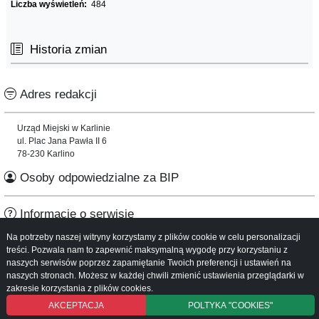
Liczba wyświetleń:
484
Historia zmian
Adres redakcji
Urząd Miejski w Karlinie
ul. Plac Jana Pawła II 6
78-230 Karlino
Osoby odpowiedzialne za BIP
Informacje o serwisie
Na potrzeby naszej witryny korzystamy z plików cookie w celu personalizacji
Mapa serwisu
treści. Pozwala nam to zapewnić maksymalną wygodę przy korzystaniu z
Instrukcja obsługi
naszych serwisów poprzez zapamiętanie Twoich preferencji i ustawień na
naszych stronach. Możesz w każdej chwili zmienić ustawienia przeglądarki w
zakresie korzystania z plików cookies.
AKCEPTACJA
POLTYKA "COOKIES"