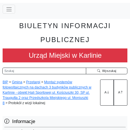
BIULETYN INFORMACJI
PUBLICZNEJ
Urząd Miejski w Karlinie
Szukaj
Wyszukaj
BIP
>
Gmina
>
Przetargi
>
Montaż systemów
fotowoltaicznych na dachach 3 budynków publicznych w
Karlinie - obiekt Hali Sportowej ul. Kościuszki 30, SP ul.
A
A
Traugutta 2 oraz Przedszkola Miejskiego ul. Moniuszki
8
>
Protokół z wizji lokalnej
Informacje